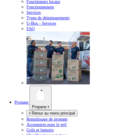
Fournisseurs locaux
Fonctionnement
Services
Types de déménagements
U-Box -
Services
FAQ
Propane
Propane
Retour au menu principal
Remplissage de propane
Accessoires pour le gril
Grils et fumoirs