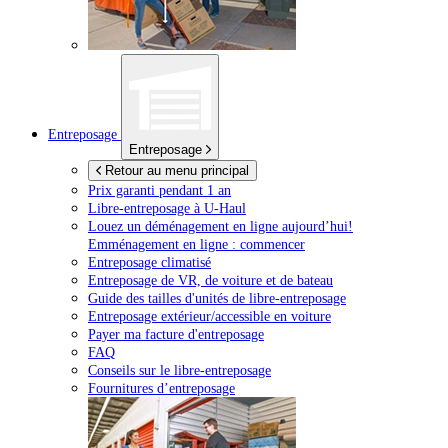
Entreposage
Entreposage
Retour au menu principal
Prix garanti pendant 1 an
Libre-entreposage à
U-Haul
Louez un déménagement en ligne aujourd’hui!
Emménagement en ligne : commencer
Entreposage climatisé
Entreposage de VR, de voiture et de bateau
Guide des tailles d'unités de libre-entreposage
Entreposage extérieur/accessible en voiture
Payer ma facture d'entreposage
FAQ
Conseils sur le libre-entreposage
Fournitures d’entreposage