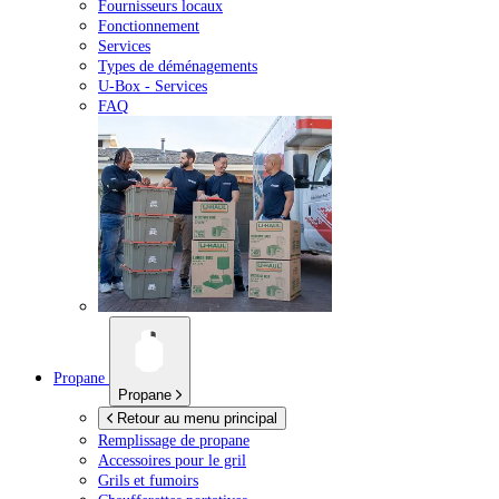
Fournisseurs locaux
Fonctionnement
Services
Types de déménagements
U-Box -
Services
FAQ
Propane
Propane
Retour au menu principal
Remplissage de propane
Accessoires pour le gril
Grils et fumoirs