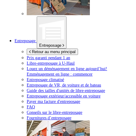
Entreposage
Entreposage
Retour au menu principal
Prix garanti pendant 1 an
Libre-entreposage à
U-Haul
Louez un déménagement en ligne aujourd’hui!
Emménagement en ligne : commencer
Entreposage climatisé
Entreposage de VR, de voiture et de bateau
Guide des tailles d'unités de libre-entreposage
Entreposage extérieur/accessible en voiture
Payer ma facture d'entreposage
FAQ
Conseils sur le libre-entreposage
Fournitures d’entreposage