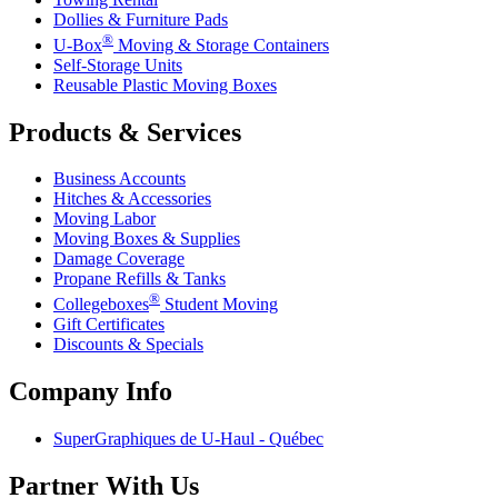
Dollies & Furniture Pads
®
U-Box
Moving & Storage Containers
Self-Storage Units
Reusable Plastic Moving Boxes
Products & Services
Business Accounts
Hitches & Accessories
Moving Labor
Moving Boxes & Supplies
Damage Coverage
Propane Refills & Tanks
®
Collegeboxes
Student Moving
Gift Certificates
Discounts & Specials
Company Info
SuperGraphiques de
U-Haul
- Québec
Partner With Us