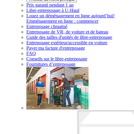
Prix garanti pendant 1 an
Libre-entreposage à
U-Haul
Louez un déménagement en ligne aujourd’hui!
Emménagement en ligne : commencer
Entreposage climatisé
Entreposage de VR, de voiture et de bateau
Guide des tailles d'unités de libre-entreposage
Entreposage extérieur/accessible en voiture
Payer ma facture d'entreposage
FAQ
Conseils sur le libre-entreposage
Fournitures d’entreposage