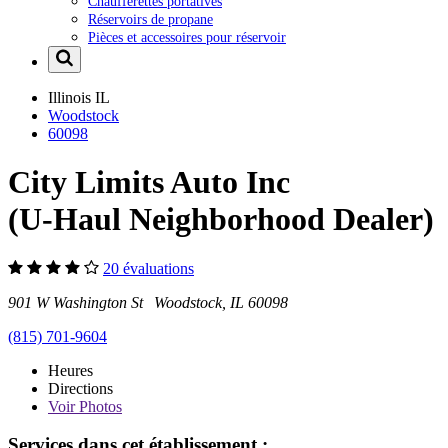
Chaufferettes portatives
Réservoirs de propane
Pièces et accessoires pour réservoir
Illinois
IL
Woodstock
60098
City Limits Auto Inc
(U-Haul Neighborhood Dealer)
20 évaluations
901 W Washington St Woodstock, IL 60098
(815) 701-9604
Heures
Directions
Voir
Photos
Services dans cet établissement :