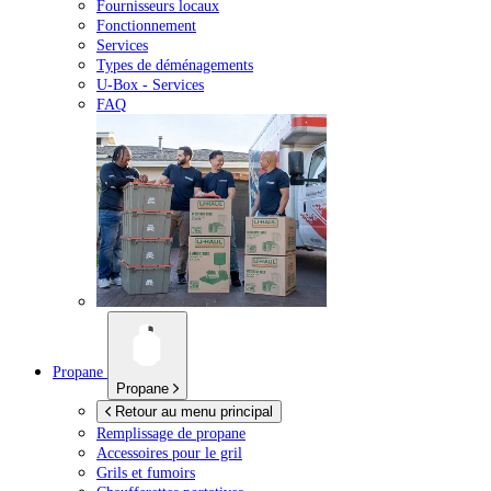
Fournisseurs locaux
Fonctionnement
Services
Types de déménagements
U-Box -
Services
FAQ
Propane
Propane
Retour au menu principal
Remplissage de propane
Accessoires pour le gril
Grils et fumoirs