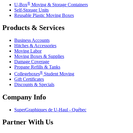
®
U-Box
Moving & Storage Containers
Self-Storage Units
Reusable Plastic Moving Boxes
Products & Services
Business Accounts
Hitches & Accessories
Moving Labor
Moving Boxes & Supplies
Damage Coverage
Propane Refills & Tanks
®
Collegeboxes
Student Moving
Gift Certificates
Discounts & Specials
Company Info
SuperGraphiques de
U-Haul
- Québec
Partner With Us