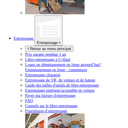
Entreposage
Entreposage
Retour au menu principal
Prix garanti pendant 1 an
Libre-entreposage à
U-Haul
Louez un déménagement en ligne aujourd’hui!
Emménagement en ligne : commencer
Entreposage climatisé
Entreposage de VR, de voiture et de bateau
Guide des tailles d'unités de libre-entreposage
Entreposage extérieur/accessible en voiture
Payer ma facture d'entreposage
FAQ
Conseils sur le libre-entreposage
Fournitures d’entreposage