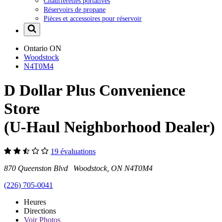
Chaufferettes portatives
Réservoirs de propane
Pièces et accessoires pour réservoir
Ontario
ON
Woodstock
N4T0M4
D Dollar Plus Convenience
Store
(U-Haul Neighborhood Dealer)
19 évaluations
870 Queenston Blvd Woodstock, ON N4T0M4
(226) 705-0041
Heures
Directions
Voir
Photos