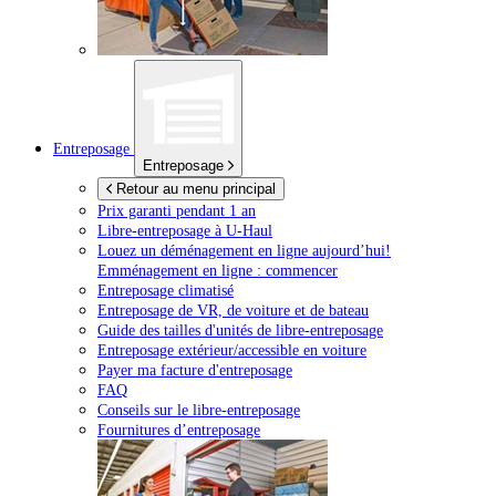
Entreposage
Entreposage
Retour au menu principal
Prix garanti pendant 1 an
Libre-entreposage à
U-Haul
Louez un déménagement en ligne aujourd’hui!
Emménagement en ligne : commencer
Entreposage climatisé
Entreposage de VR, de voiture et de bateau
Guide des tailles d'unités de libre-entreposage
Entreposage extérieur/accessible en voiture
Payer ma facture d'entreposage
FAQ
Conseils sur le libre-entreposage
Fournitures d’entreposage