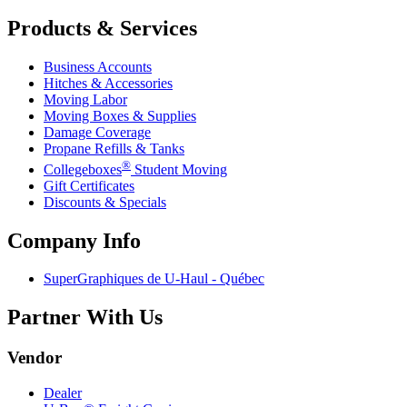
Products & Services
Business Accounts
Hitches & Accessories
Moving Labor
Moving Boxes & Supplies
Damage Coverage
Propane Refills & Tanks
®
Collegeboxes
Student Moving
Gift Certificates
Discounts & Specials
Company Info
SuperGraphiques de
U-Haul
- Québec
Partner With Us
Vendor
Dealer