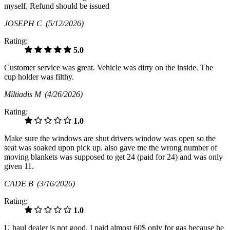
myself. Refund should be issued
JOSEPH C
(5/12/2026)
Rating:
5.0
Customer service was great. Vehicle was dirty on the inside. The
cup holder was filthy.
Miltiadis M
(4/26/2026)
Rating:
1.0
Make sure the windows are shut drivers window was open so the
seat was soaked upon pick up. also gave me the wrong number of
moving blankets was supposed to get 24 (paid for 24) and was only
given 11.
CADE B
(3/16/2026)
Rating:
1.0
U haul dealer is not good. I paid almost 60$ only for gas because he