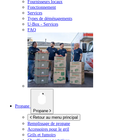
Fournisseurs locaux
Fonctionnement
Services
Types de déménagements
U-Box -
Services
FAQ
Propane
Propane
Retour au menu principal
Remplissage de propane
Accessoires pour le gril
Grils et fumoirs