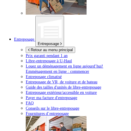
Entreposage
Entreposage
Retour au menu principal
Prix garanti pendant 1 an
Libre-entreposage à
U-Haul
Louez un déménagement en ligne aujourd’hui!
Emménagement en ligne : commencer
Entreposage climatisé
Entreposage de VR, de voiture et de bateau
Guide des tailles d'unités de libre-entreposage
Entreposage extérieur/accessible en voiture
Payer ma facture d'entreposage
FAQ
Conseils sur le libre-entreposage
Fournitures d’entreposage