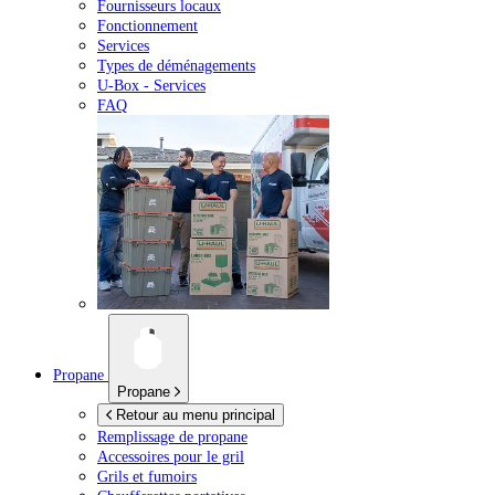
Fournisseurs locaux
Fonctionnement
Services
Types de déménagements
U-Box -
Services
FAQ
Propane
Propane
Retour au menu principal
Remplissage de propane
Accessoires pour le gril
Grils et fumoirs