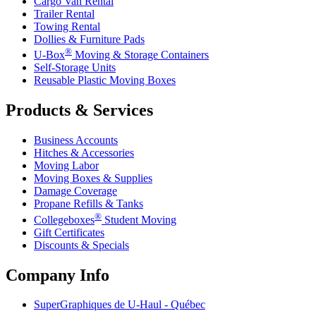
Cargo Van Rental
Trailer Rental
Towing Rental
Dollies & Furniture Pads
®
U-Box
Moving & Storage Containers
Self-Storage Units
Reusable Plastic Moving Boxes
Products & Services
Business Accounts
Hitches & Accessories
Moving Labor
Moving Boxes & Supplies
Damage Coverage
Propane Refills & Tanks
®
Collegeboxes
Student Moving
Gift Certificates
Discounts & Specials
Company Info
SuperGraphiques de
U-Haul
- Québec