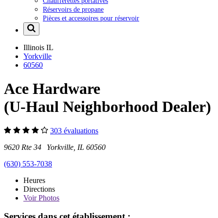
Chaufferettes portatives
Réservoirs de propane
Pièces et accessoires pour réservoir
Illinois
IL
Yorkville
60560
Ace Hardware
(U-Haul Neighborhood Dealer)
303 évaluations
9620 Rte 34 Yorkville, IL 60560
(630) 553-7038
Heures
Directions
Voir
Photos
Services dans cet établissement :