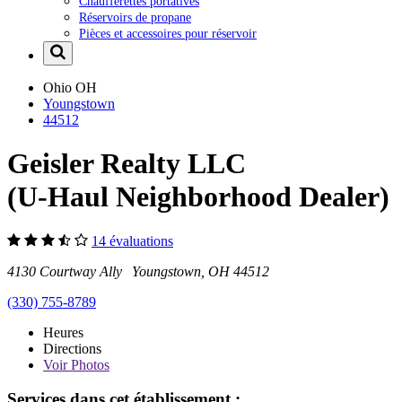
Chaufferettes portatives
Réservoirs de propane
Pièces et accessoires pour réservoir
Ohio
OH
Youngstown
44512
Geisler Realty LLC
(U-Haul Neighborhood Dealer)
14 évaluations
4130 Courtway Ally Youngstown, OH 44512
(330) 755-8789
Heures
Directions
Voir
Photos
Services dans cet établissement :