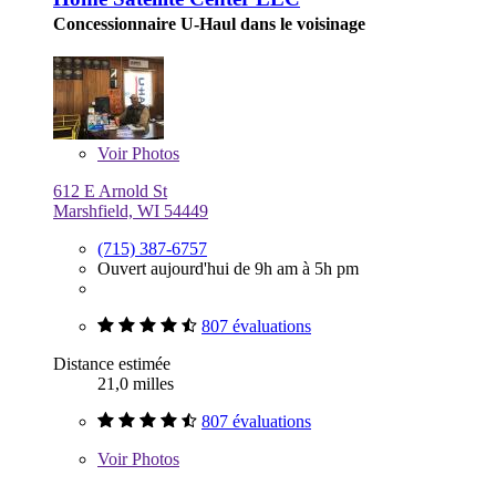
Concessionnaire U-Haul dans le voisinage
Voir
Photos
612 E Arnold St
Marshfield, WI 54449
(715) 387-6757
Ouvert aujourd'hui de 9h am à 5h pm
807 évaluations
Distance estimée
21,0 milles
807 évaluations
Voir
Photos