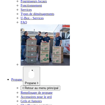
Fournisseurs locaux
Fonctionnement
Services
Types de déménagements
U-Box -
Services
FAQ
Propane
Propane
Retour au menu principal
Remplissage de propane
Accessoires pour le gril
Grils et fumoirs