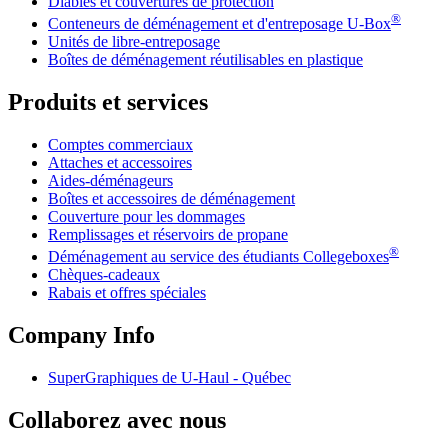
Diables et couvertures de protection
®
Conteneurs de déménagement et d'entreposage
U-Box
Unités de libre-entreposage
Boîtes de déménagement réutilisables en plastique
Produits et services
Comptes commerciaux
Attaches et accessoires
Aides-déménageurs
Boîtes et accessoires de déménagement
Couverture pour les dommages
Remplissages et réservoirs de propane
®
Déménagement au service des étudiants Collegeboxes
Chèques-cadeaux
Rabais et offres spéciales
Company Info
SuperGraphiques de
U-Haul
- Québec
Collaborez avec nous