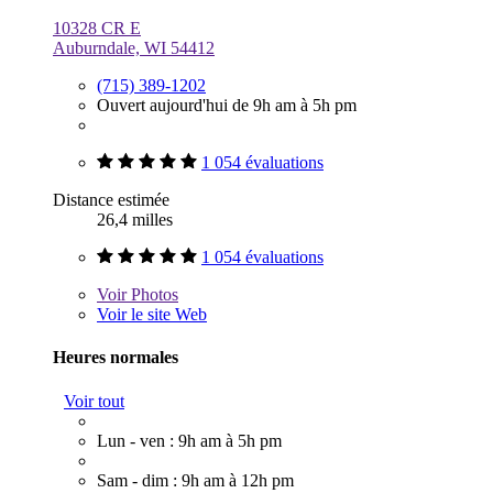
10328 CR E
Auburndale, WI 54412
(715) 389-1202
Ouvert aujourd'hui de 9h am à 5h pm
1 054 évaluations
Distance estimée
26,4 milles
1 054 évaluations
Voir
Photos
Voir le site Web
Heures normales
Voir tout
Lun - ven : 9h am à 5h pm
Sam - dim : 9h am à 12h pm