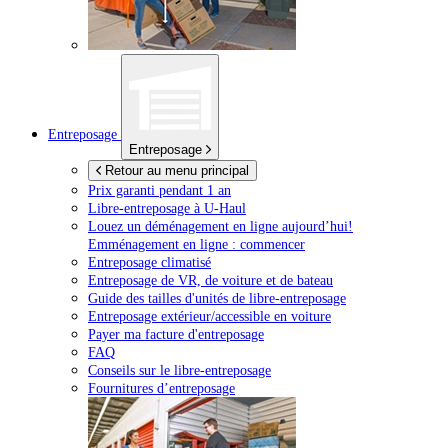
Entreposage
Entreposage
Retour au menu principal
Prix garanti pendant 1 an
Libre-entreposage à
U-Haul
Louez un déménagement en ligne aujourd’hui!
Emménagement en ligne : commencer
Entreposage climatisé
Entreposage de VR, de voiture et de bateau
Guide des tailles d'unités de libre-entreposage
Entreposage extérieur/accessible en voiture
Payer ma facture d'entreposage
FAQ
Conseils sur le libre-entreposage
Fournitures d’entreposage