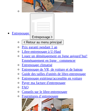
Entreposage
Entreposage
Retour au menu principal
Prix garanti pendant 1 an
Libre-entreposage à
U-Haul
Louez un déménagement en ligne aujourd’hui!
Emménagement en ligne : commencer
Entreposage climatisé
Entreposage de VR, de voiture et de bateau
Guide des tailles d'unités de libre-entreposage
Entreposage extérieur/accessible en voiture
Payer ma facture d'entreposage
FAQ
Conseils sur le libre-entreposage
Fournitures d’entreposage