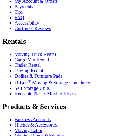
My Account & Orders
Payments
Tips
FAQ
Accessibility
Customer Reviews
Rentals
Moving Truck Rental
Cargo Van Rental
Trailer Rental
Towing Rental
Dollies & Furniture Pads
®
U-Box
Moving & Storage Containers
Self-Storage Units
Reusable Plastic Moving Boxes
Products & Services
Business Accounts
Hitches & Accessories
Moving Labor
Moving Boxes & Supplies