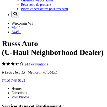
Chaufferettes portatives
Réservoirs de propane
Pièces et accessoires pour réservoir
Wisconsin
WI
Medford
54451
Russs Auto
(U-Haul Neighborhood Dealer)
243 évaluations
N1988 Hwy 13 Medford, WI 54451
(715) 748-6121
Heures
Directions
Voir
Photos
Services dans cet établissement :