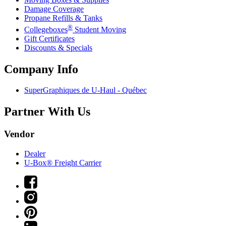
Damage Coverage
Propane Refills & Tanks
®
Collegeboxes
Student Moving
Gift Certificates
Discounts & Specials
Company Info
SuperGraphiques de
U-Haul
- Québec
Partner With Us
Vendor
Dealer
U-Box® Freight Carrier