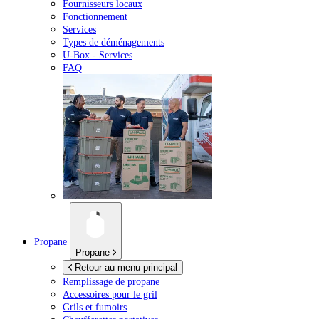
Fournisseurs locaux
Fonctionnement
Services
Types de déménagements
U-Box -
Services
FAQ
Propane
Propane
Retour au menu principal
Remplissage de propane
Accessoires pour le gril
Grils et fumoirs