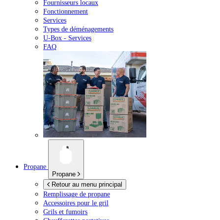
Fournisseurs locaux
Fonctionnement
Services
Types de déménagements
U-Box -
Services
FAQ
Propane
Propane
Retour au menu principal
Remplissage de propane
Accessoires pour le gril
Grils et fumoirs