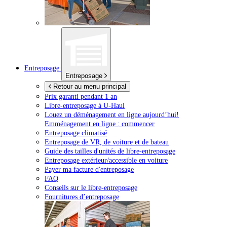
Entreposage
Entreposage
Retour au menu principal
Prix garanti pendant 1 an
Libre-entreposage à
U-Haul
Louez un déménagement en ligne aujourd’hui!
Emménagement en ligne : commencer
Entreposage climatisé
Entreposage de VR, de voiture et de bateau
Guide des tailles d'unités de libre-entreposage
Entreposage extérieur/accessible en voiture
Payer ma facture d'entreposage
FAQ
Conseils sur le libre-entreposage
Fournitures d’entreposage