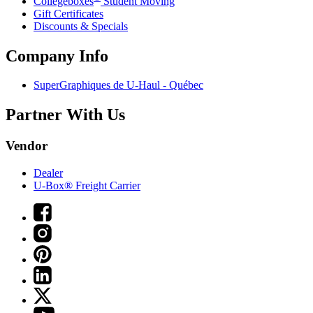
Collegeboxes
Student Moving
Gift Certificates
Discounts & Specials
Company Info
SuperGraphiques de
U-Haul
- Québec
Partner With Us
Vendor
Dealer
U-Box® Freight Carrier