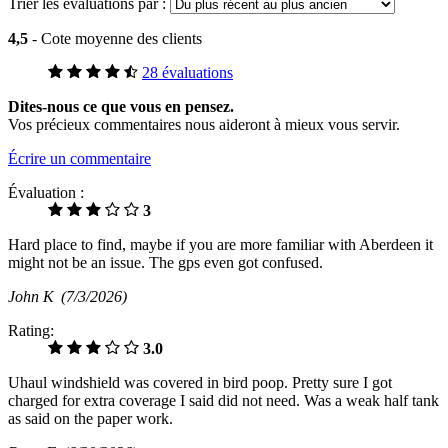
Trier les évaluations par :
4,5
- Cote moyenne des clients
28 évaluations
Dites-nous ce que vous en pensez.
Vos précieux commentaires nous aideront à mieux vous servir.
Écrire un commentaire
Évaluation :
3
Hard place to find, maybe if you are more familiar with Aberdeen it
might not be an issue. The gps even got confused.
John K
(7/3/2026)
Rating:
3.0
Uhaul windshield was covered in bird poop. Pretty sure I got
charged for extra coverage I said did not need. Was a weak half tank
as said on the paper work.