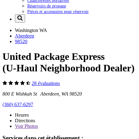
Chaufferettes portatives
Réservoirs de propane
Pièces et accessoires pour réservoir
Washington
WA
Aberdeen
98520
United Package Express
(U-Haul Neighborhood Dealer)
28 évaluations
800 E Wishkah St Aberdeen, WA 98520
(360) 637-6297
Heures
Directions
Voir
Photos
Services dans cet établissement :