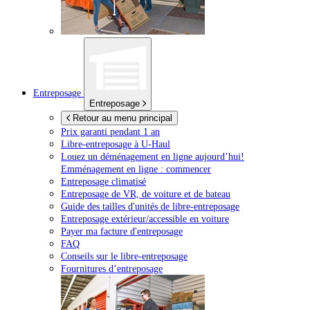
Entreposage
Entreposage
Retour au menu principal
Prix garanti pendant 1 an
Libre-entreposage à
U-Haul
Louez un déménagement en ligne aujourd’hui!
Emménagement en ligne : commencer
Entreposage climatisé
Entreposage de VR, de voiture et de bateau
Guide des tailles d'unités de libre-entreposage
Entreposage extérieur/accessible en voiture
Payer ma facture d'entreposage
FAQ
Conseils sur le libre-entreposage
Fournitures d’entreposage