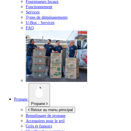
Fournisseurs locaux
Fonctionnement
Services
Types de déménagements
U-Box -
Services
FAQ
Propane
Propane
Retour au menu principal
Remplissage de propane
Accessoires pour le gril
Grils et fumoirs