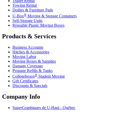
Trailer Rental
Towing Rental
Dollies & Furniture Pads
®
U-Box
Moving & Storage Containers
Self-Storage Units
Reusable Plastic Moving Boxes
Products & Services
Business Accounts
Hitches & Accessories
Moving Labor
Moving Boxes & Supplies
Damage Coverage
Propane Refills & Tanks
®
Collegeboxes
Student Moving
Gift Certificates
Discounts & Specials
Company Info
SuperGraphiques de
U-Haul
- Québec