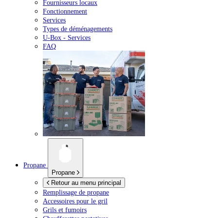
Fournisseurs locaux
Fonctionnement
Services
Types de déménagements
U-Box -
Services
FAQ
Propane
Propane
Retour au menu principal
Remplissage de propane
Accessoires pour le gril
Grils et fumoirs