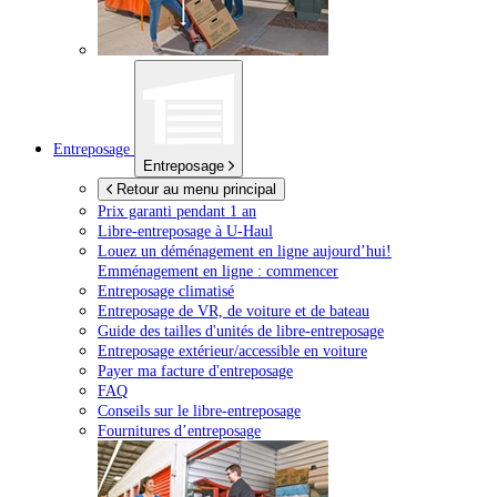
Entreposage
Entreposage
Retour au menu principal
Prix garanti pendant 1 an
Libre-entreposage à
U-Haul
Louez un déménagement en ligne aujourd’hui!
Emménagement en ligne : commencer
Entreposage climatisé
Entreposage de VR, de voiture et de bateau
Guide des tailles d'unités de libre-entreposage
Entreposage extérieur/accessible en voiture
Payer ma facture d'entreposage
FAQ
Conseils sur le libre-entreposage
Fournitures d’entreposage