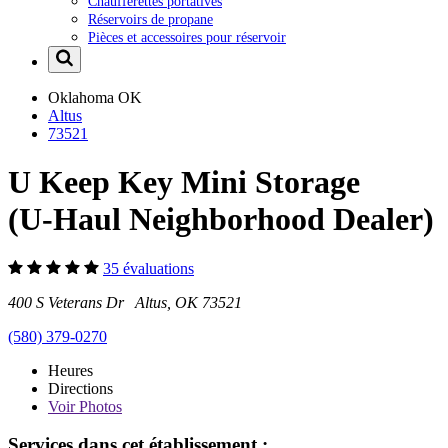
Chaufferettes portatives
Réservoirs de propane
Pièces et accessoires pour réservoir
Oklahoma
OK
Altus
73521
U Keep Key Mini Storage
(U-Haul Neighborhood Dealer)
35 évaluations
400 S Veterans Dr Altus, OK 73521
(580) 379-0270
Heures
Directions
Voir
Photos
Services dans cet établissement :