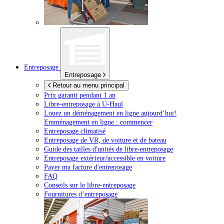
Entreposage
Entreposage
Retour au menu principal
Prix garanti pendant 1 an
Libre-entreposage à
U-Haul
Louez un déménagement en ligne aujourd’hui!
Emménagement en ligne : commencer
Entreposage climatisé
Entreposage de VR, de voiture et de bateau
Guide des tailles d'unités de libre-entreposage
Entreposage extérieur/accessible en voiture
Payer ma facture d'entreposage
FAQ
Conseils sur le libre-entreposage
Fournitures d’entreposage