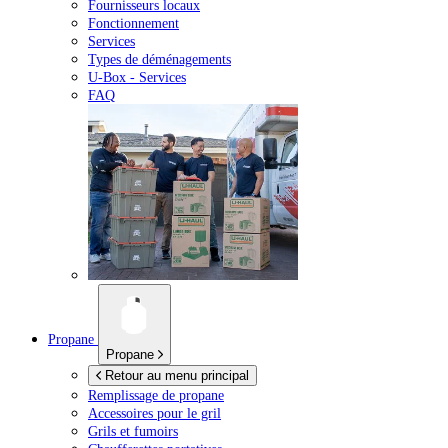
Fournisseurs locaux
Fonctionnement
Services
Types de déménagements
U-Box -
Services
FAQ
Propane
Propane
Retour au menu principal
Remplissage de propane
Accessoires pour le gril
Grils et fumoirs