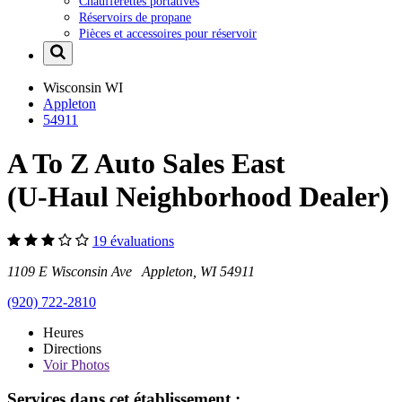
Chaufferettes portatives
Réservoirs de propane
Pièces et accessoires pour réservoir
Wisconsin
WI
Appleton
54911
A To Z Auto Sales East
(U-Haul Neighborhood Dealer)
19 évaluations
1109 E Wisconsin Ave Appleton, WI 54911
(920) 722-2810
Heures
Directions
Voir
Photos
Services dans cet établissement :