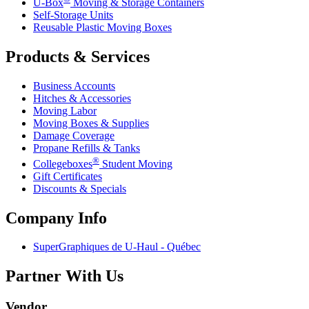
U-Box
Moving & Storage Containers
Self-Storage Units
Reusable Plastic Moving Boxes
Products & Services
Business Accounts
Hitches & Accessories
Moving Labor
Moving Boxes & Supplies
Damage Coverage
Propane Refills & Tanks
®
Collegeboxes
Student Moving
Gift Certificates
Discounts & Specials
Company Info
SuperGraphiques de
U-Haul
- Québec
Partner With Us
Vendor