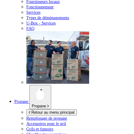
Fournisseurs locaux
Fonctionnement
Services
Types de déménagements
U-Box -
Services
FAQ
Propane
Propane
Retour au menu principal
Remplissage de propane
Accessoires pour le gril
Grils et fumoirs