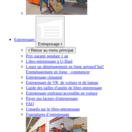
Entreposage
Entreposage
Retour au menu principal
Prix garanti pendant 1 an
Libre-entreposage à
U-Haul
Louez un déménagement en ligne aujourd’hui!
Emménagement en ligne : commencer
Entreposage climatisé
Entreposage de VR, de voiture et de bateau
Guide des tailles d'unités de libre-entreposage
Entreposage extérieur/accessible en voiture
Payer ma facture d'entreposage
FAQ
Conseils sur le libre-entreposage
Fournitures d’entreposage