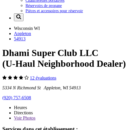
Chaufferettes portatives
Réservoirs de propane
Pièces et accessoires pour réservoir
Wisconsin
WI
Appleton
54913
Dhami Super Club LLC
(U-Haul Neighborhood Dealer)
12 évaluations
5334 N Richmond St Appleton, WI 54913
(920) 757-6508
Heures
Directions
Voir
Photos
Services dans cet établissement :