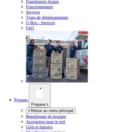
Fournisseurs locaux
Fonctionnement
Services
Types de déménagements
U-Box -
Services
FAQ
Propane
Propane
Retour au menu principal
Remplissage de propane
Accessoires pour le gril
Grils et fumoirs