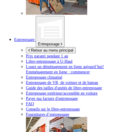
Entreposage
Entreposage
Retour au menu principal
Prix garanti pendant 1 an
Libre-entreposage à
U-Haul
Louez un déménagement en ligne aujourd’hui!
Emménagement en ligne : commencer
Entreposage climatisé
Entreposage de VR, de voiture et de bateau
Guide des tailles d'unités de libre-entreposage
Entreposage extérieur/accessible en voiture
Payer ma facture d'entreposage
FAQ
Conseils sur le libre-entreposage
Fournitures d’entreposage