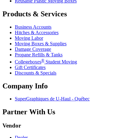
Reusable Plastic Moving Boxes
Products & Services
Business Accounts
Hitches & Accessories
Moving Labor
Moving Boxes & Supplies
Damage Coverage
Propane Refills & Tanks
®
Collegeboxes
Student Moving
Gift Certificates
Discounts & Specials
Company Info
SuperGraphiques de
U-Haul
- Québec
Partner With Us
Vendor
Dealer