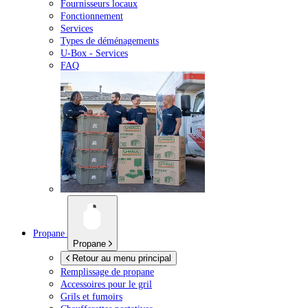
Fournisseurs locaux
Fonctionnement
Services
Types de déménagements
U-Box -
Services
FAQ
Propane
Propane
Retour au menu principal
Remplissage de propane
Accessoires pour le gril
Grils et fumoirs