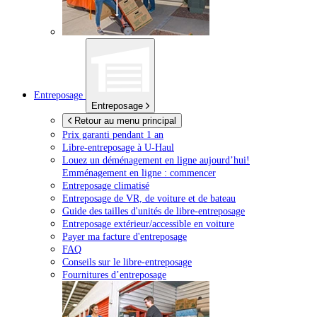
Entreposage
Entreposage
Retour au menu principal
Prix garanti pendant 1 an
Libre-entreposage à
U-Haul
Louez un déménagement en ligne aujourd’hui!
Emménagement en ligne : commencer
Entreposage climatisé
Entreposage de VR, de voiture et de bateau
Guide des tailles d'unités de libre-entreposage
Entreposage extérieur/accessible en voiture
Payer ma facture d'entreposage
FAQ
Conseils sur le libre-entreposage
Fournitures d’entreposage