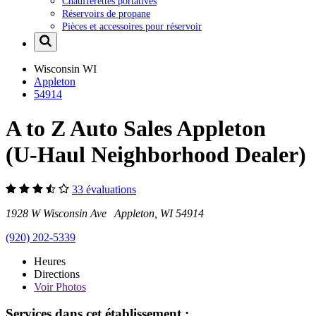
Chaufferettes portatives
Réservoirs de propane
Pièces et accessoires pour réservoir
Wisconsin
WI
Appleton
54914
A to Z Auto Sales Appleton
(U-Haul Neighborhood Dealer)
33 évaluations
1928 W Wisconsin Ave Appleton, WI 54914
(920) 202-5339
Heures
Directions
Voir
Photos
Services dans cet établissement :