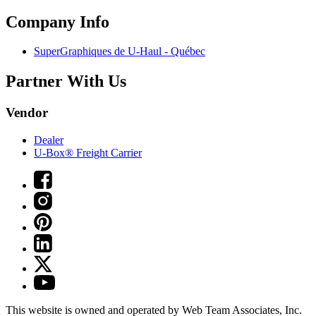
Company Info
SuperGraphiques de
U-Haul
- Québec
Partner With Us
Vendor
Dealer
U-Box® Freight Carrier
This website is owned and operated by Web Team Associates, Inc.