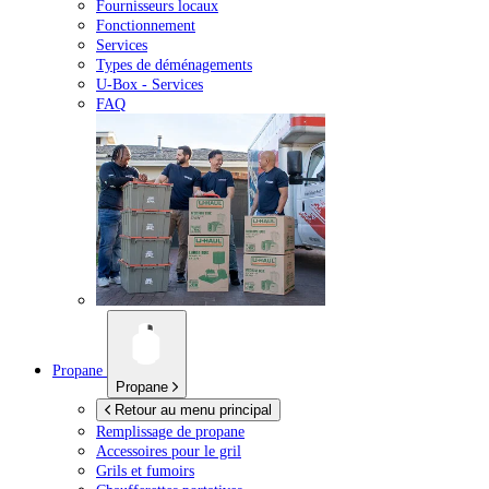
Fournisseurs locaux
Fonctionnement
Services
Types de déménagements
U-Box -
Services
FAQ
Propane
Propane
Retour au menu principal
Remplissage de propane
Accessoires pour le gril
Grils et fumoirs