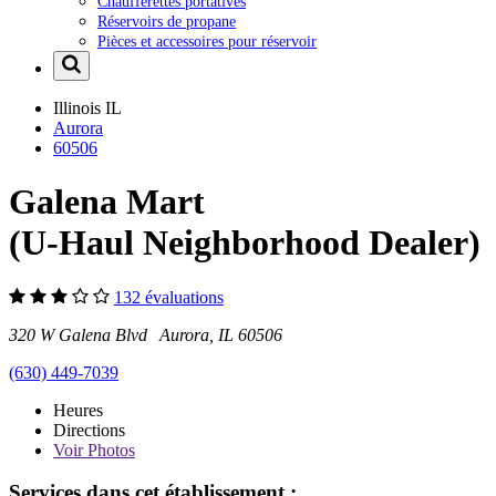
Chaufferettes portatives
Réservoirs de propane
Pièces et accessoires pour réservoir
Illinois
IL
Aurora
60506
Galena Mart
(U-Haul Neighborhood Dealer)
132 évaluations
320 W Galena Blvd Aurora, IL 60506
(630) 449-7039
Heures
Directions
Voir
Photos
Services dans cet établissement :