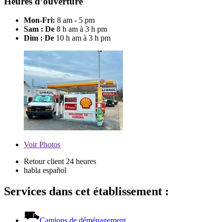
Heures d’ouverture
Mon-Fri:
8 am - 5 pm
Sam : De
8 h am à 3 h pm
Dim : De
10 h am à 3 h pm
Voir
Photos
Retour client 24 heures
habla español
Services dans cet établissement :
Camions de déménagement