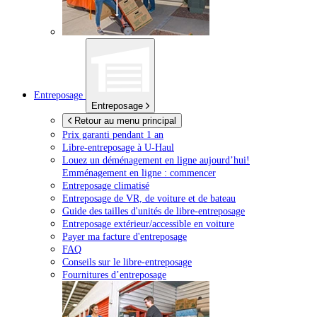
Entreposage
Entreposage
Retour au menu principal
Prix garanti pendant 1 an
Libre-entreposage à
U-Haul
Louez un déménagement en ligne aujourd’hui!
Emménagement en ligne : commencer
Entreposage climatisé
Entreposage de VR, de voiture et de bateau
Guide des tailles d'unités de libre-entreposage
Entreposage extérieur/accessible en voiture
Payer ma facture d'entreposage
FAQ
Conseils sur le libre-entreposage
Fournitures d’entreposage