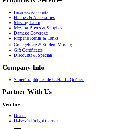
Products & Services
Business Accounts
Hitches & Accessories
Moving Labor
Moving Boxes & Supplies
Damage Coverage
Propane Refills & Tanks
®
Collegeboxes
Student Moving
Gift Certificates
Discounts & Specials
Company Info
SuperGraphiques de
U-Haul
- Québec
Partner With Us
Vendor
Dealer
U-Box® Freight Carrier