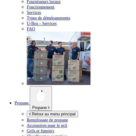
Fournisseurs locaux
Fonctionnement
Services
Types de déménagements
U-Box -
Services
FAQ
Propane
Propane
Retour au menu principal
Remplissage de propane
Accessoires pour le gril
Grils et fumoirs