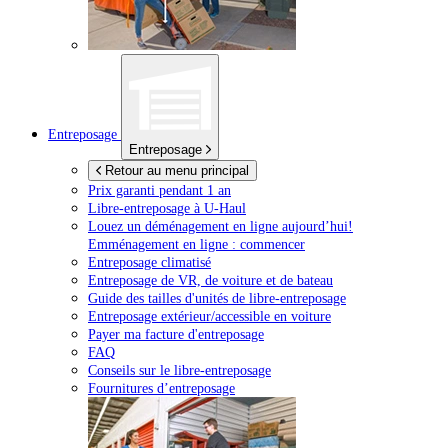
Entreposage
Entreposage
Retour au menu principal
Prix garanti pendant 1 an
Libre-entreposage à
U-Haul
Louez un déménagement en ligne aujourd’hui!
Emménagement en ligne : commencer
Entreposage climatisé
Entreposage de VR, de voiture et de bateau
Guide des tailles d'unités de libre-entreposage
Entreposage extérieur/accessible en voiture
Payer ma facture d'entreposage
FAQ
Conseils sur le libre-entreposage
Fournitures d’entreposage