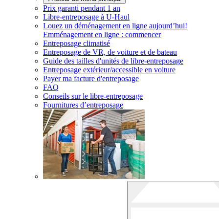
Prix garanti pendant 1 an
Libre-entreposage à
U-Haul
Louez un déménagement en ligne aujourd’hui!
Emménagement en ligne : commencer
Entreposage climatisé
Entreposage de VR, de voiture et de bateau
Guide des tailles d'unités de libre-entreposage
Entreposage extérieur/accessible en voiture
Payer ma facture d'entreposage
FAQ
Conseils sur le libre-entreposage
Fournitures d’entreposage