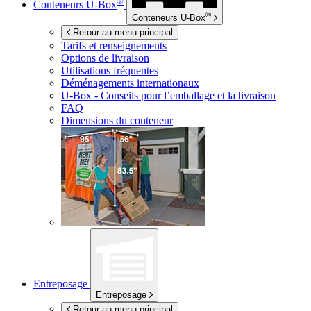
®
Conteneurs
U-Box
®
Conteneurs
U-Box
Retour au menu principal
Tarifs et renseignements
Options de livraison
Utilisations fréquentes
Déménagements internationaux
U-Box -
Conseils pour l’emballage et la livraison
FAQ
Dimensions du conteneur
Entreposage
Entreposage
Retour au menu principal