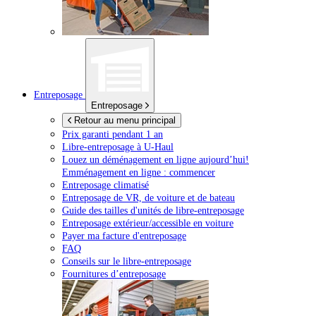
Entreposage
Entreposage
Retour au menu principal
Prix garanti pendant 1 an
Libre-entreposage à
U-Haul
Louez un déménagement en ligne aujourd’hui!
Emménagement en ligne : commencer
Entreposage climatisé
Entreposage de VR, de voiture et de bateau
Guide des tailles d'unités de libre-entreposage
Entreposage extérieur/accessible en voiture
Payer ma facture d'entreposage
FAQ
Conseils sur le libre-entreposage
Fournitures d’entreposage