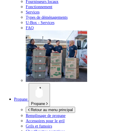
Fournisseurs locaux
Fonctionnement
Services
Types de déménagements
U-Box -
Services
FAQ
Propane
Propane
Retour au menu principal
Remplissage de propane
Accessoires pour le gril
Grils et fumoirs