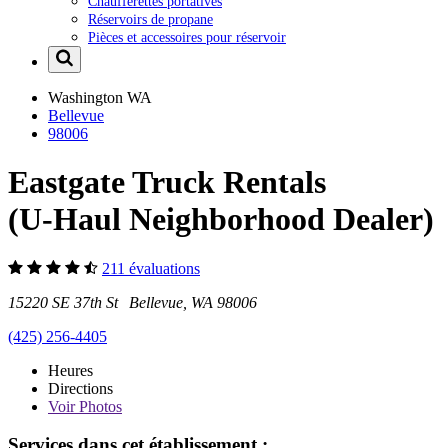
Chaufferettes portatives
Réservoirs de propane
Pièces et accessoires pour réservoir
Washington
WA
Bellevue
98006
Eastgate Truck Rentals
(U-Haul Neighborhood Dealer)
211 évaluations
15220 SE 37th St Bellevue, WA 98006
(425) 256-4405
Heures
Directions
Voir
Photos
Services dans cet établissement :