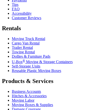
Payments
Tips
FAQ
Accessibility
Customer Reviews
Rentals
Moving Truck Rental
Cargo Van Rental
Trailer Rental
Towing Rental
Dollies & Furniture Pads
®
U-Box
Moving & Storage Containers
Self-Storage Units
Reusable Plastic Moving Boxes
Products & Services
Business Accounts
Hitches & Accessories
Moving Labor
Moving Boxes & Supplies
Damage Coverage