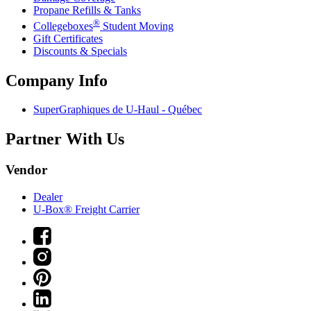
Propane Refills & Tanks
®
Collegeboxes
Student Moving
Gift Certificates
Discounts & Specials
Company Info
SuperGraphiques de
U-Haul
- Québec
Partner With Us
Vendor
Dealer
U-Box® Freight Carrier