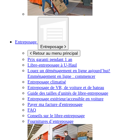
Entreposage
Entreposage
Retour au menu principal
Prix garanti pendant 1 an
Libre-entreposage à
U-Haul
Louez un déménagement en ligne aujourd’hui!
Emménagement en ligne : commencer
Entreposage climatisé
Entreposage de VR, de voiture et de bateau
Guide des tailles d'unités de libre-entreposage
Entreposage extérieur/accessible en voiture
Payer ma facture d'entreposage
FAQ
Conseils sur le libre-entreposage
Fournitures d’entreposage