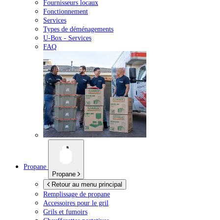
Fournisseurs locaux
Fonctionnement
Services
Types de déménagements
U-Box -
Services
FAQ
Propane
Propane
Retour au menu principal
Remplissage de propane
Accessoires pour le gril
Grils et fumoirs