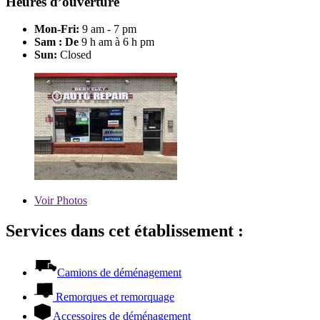
Heures d’ouverture
Mon-Fri:
9 am - 7 pm
Sam : De
9 h am à 6 h pm
Sun:
Closed
Voir
Photos
Services dans cet établissement :
Camions de déménagement
Remorques et remorquage
Accessoires de déménagement