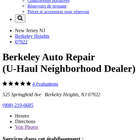
Chaufferettes portatives
Réservoirs de propane
Pièces et accessoires pour réservoir
New Jersey
NJ
Berkeley Heights
07922
Berkeley Auto Repair
(U-Haul Neighborhood Dealer)
4 évaluations
525 Springfield Ave Berkeley Heights, NJ 07922
(908) 219-6685
Heures
Directions
Voir
Photos
Services dans cet établissement :