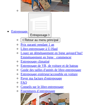
Entreposage
Entreposage
Retour au menu principal
Prix garanti pendant 1 an
Libre-entreposage à
U-Haul
Louez un déménagement en ligne aujourd’hui!
Emménagement en ligne : commencer
Entreposage climatisé
Entreposage de VR, de voiture et de bateau
Guide des tailles d'unités de libre-entreposage
Entreposage extérieur/accessible en voiture
Payer ma facture d'entreposage
FAQ
Conseils sur le libre-entreposage
Fournitures d’entreposage