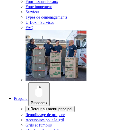
Fournisseurs locaux
Fonctionnement
Services
Types de déménagements
U-Box -
Services
FAQ
Propane
Propane
Retour au menu principal
Remplissage de propane
Accessoires pour le gril
Grils et fumoirs