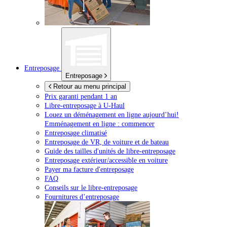
Entreposage
Entreposage
Retour au menu principal
Prix garanti pendant 1 an
Libre-entreposage à
U-Haul
Louez un déménagement en ligne aujourd’hui!
Emménagement en ligne : commencer
Entreposage climatisé
Entreposage de VR, de voiture et de bateau
Guide des tailles d'unités de libre-entreposage
Entreposage extérieur/accessible en voiture
Payer ma facture d'entreposage
FAQ
Conseils sur le libre-entreposage
Fournitures d’entreposage