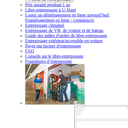
Prix garanti pendant 1 an
Libre-entreposage à
U-Haul
Louez un déménagement en ligne aujourd’hui!
Emménagement en ligne : commencer
Entreposage climatisé
Entreposage de VR, de voiture et de bateau
Guide des tailles d'unités de libre-entreposage
Entreposage extérieur/accessible en voiture
Payer ma facture d'entreposage
FAQ
Conseils sur le libre-entreposage
Fournitures d’entreposage