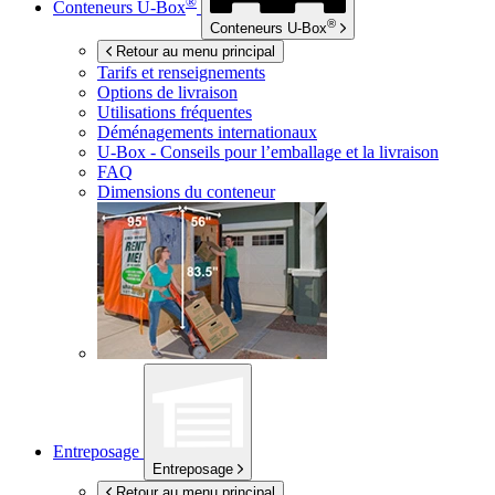
®
Conteneurs
U-Box
®
Conteneurs
U-Box
Retour au menu principal
Tarifs et renseignements
Options de livraison
Utilisations fréquentes
Déménagements internationaux
U-Box -
Conseils pour l’emballage et la livraison
FAQ
Dimensions du conteneur
Entreposage
Entreposage
Retour au menu principal