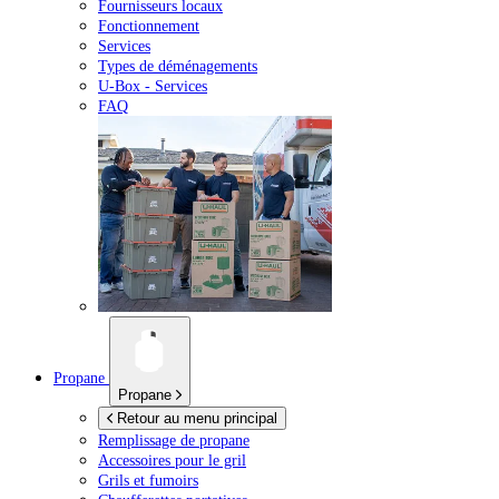
Fournisseurs locaux
Fonctionnement
Services
Types de déménagements
U-Box -
Services
FAQ
Propane
Propane
Retour au menu principal
Remplissage de propane
Accessoires pour le gril
Grils et fumoirs