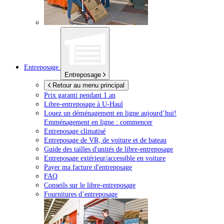
Entreposage
Entreposage
Retour au menu principal
Prix garanti pendant 1 an
Libre-entreposage à
U-Haul
Louez un déménagement en ligne aujourd’hui!
Emménagement en ligne : commencer
Entreposage climatisé
Entreposage de VR, de voiture et de bateau
Guide des tailles d'unités de libre-entreposage
Entreposage extérieur/accessible en voiture
Payer ma facture d'entreposage
FAQ
Conseils sur le libre-entreposage
Fournitures d’entreposage