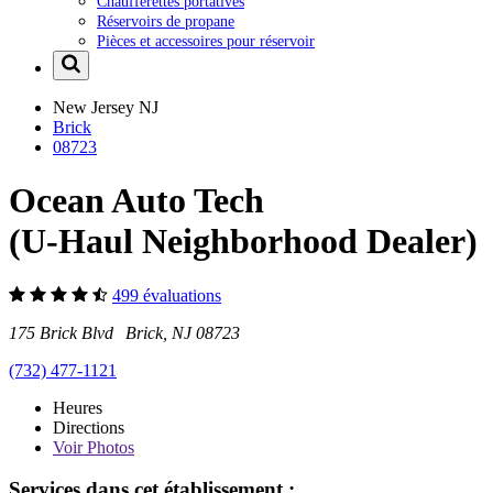
Chaufferettes portatives
Réservoirs de propane
Pièces et accessoires pour réservoir
New Jersey
NJ
Brick
08723
Ocean Auto Tech
(U-Haul Neighborhood Dealer)
499 évaluations
175 Brick Blvd Brick, NJ 08723
(732) 477-1121
Heures
Directions
Voir
Photos
Services dans cet établissement :