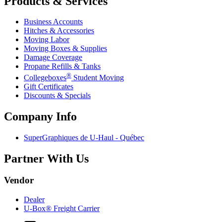
Products & Services
Business Accounts
Hitches & Accessories
Moving Labor
Moving Boxes & Supplies
Damage Coverage
Propane Refills & Tanks
®
Collegeboxes
Student Moving
Gift Certificates
Discounts & Specials
Company Info
SuperGraphiques de
U-Haul
- Québec
Partner With Us
Vendor
Dealer
U-Box® Freight Carrier