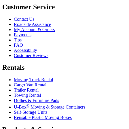
Customer Service
Contact Us
Roadside Assistance
My Account & Orders
Payments
Tips
FAQ
Accessibility
Customer Reviews
Rentals
Moving Truck Rental
Cargo Van Rental
Trailer Rental
Towing Rental
Dollies & Furniture Pads
®
U-Box
Moving & Storage Containers
Self-Storage Units
Reusable Plastic Moving Boxes