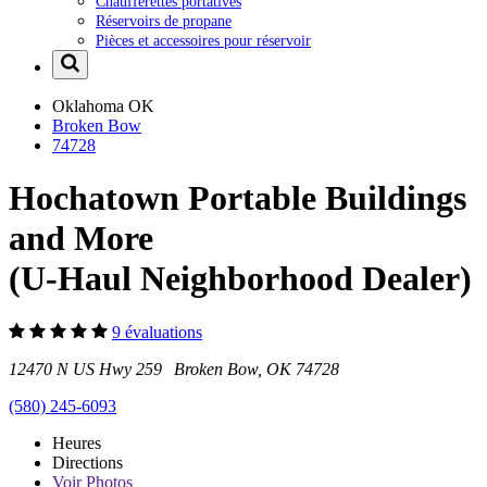
Chaufferettes portatives
Réservoirs de propane
Pièces et accessoires pour réservoir
Oklahoma
OK
Broken Bow
74728
Hochatown Portable Buildings
and More
(U-Haul Neighborhood Dealer)
9 évaluations
12470 N US Hwy 259 Broken Bow, OK 74728
(580) 245-6093
Heures
Directions
Voir
Photos