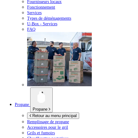
Fournisseurs locaux
Fonctionnement
Services
Types de déménagements
U-Box -
Services
FAQ
Propane
Propane
Retour au menu principal
Remplissage de propane
Accessoires pour le gril
Grils et fumoirs