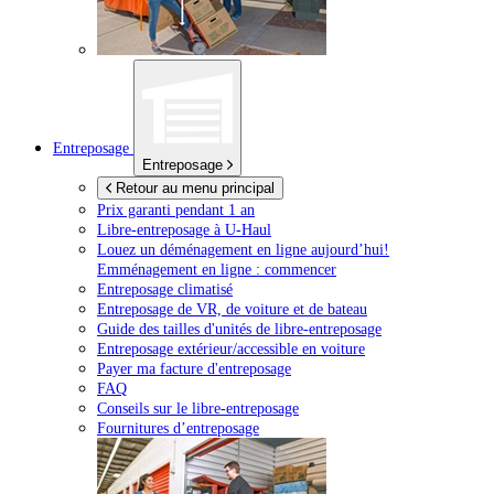
Entreposage
Entreposage
Retour au menu principal
Prix garanti pendant 1 an
Libre-entreposage à
U-Haul
Louez un déménagement en ligne aujourd’hui!
Emménagement en ligne : commencer
Entreposage climatisé
Entreposage de VR, de voiture et de bateau
Guide des tailles d'unités de libre-entreposage
Entreposage extérieur/accessible en voiture
Payer ma facture d'entreposage
FAQ
Conseils sur le libre-entreposage
Fournitures d’entreposage