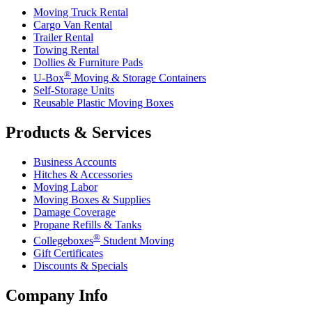
Moving Truck Rental
Cargo Van Rental
Trailer Rental
Towing Rental
Dollies & Furniture Pads
®
U-Box
Moving & Storage Containers
Self-Storage Units
Reusable Plastic Moving Boxes
Products & Services
Business Accounts
Hitches & Accessories
Moving Labor
Moving Boxes & Supplies
Damage Coverage
Propane Refills & Tanks
®
Collegeboxes
Student Moving
Gift Certificates
Discounts & Specials
Company Info