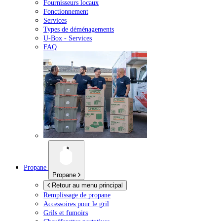
Fournisseurs locaux
Fonctionnement
Services
Types de déménagements
U-Box -
Services
FAQ
Propane
Propane
Retour au menu principal
Remplissage de propane
Accessoires pour le gril
Grils et fumoirs