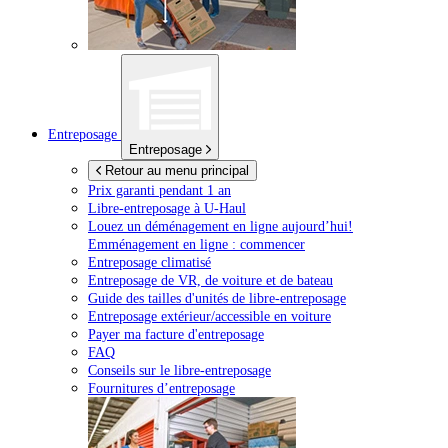
Entreposage
Entreposage
Retour au menu principal
Prix garanti pendant 1 an
Libre-entreposage à
U-Haul
Louez un déménagement en ligne aujourd’hui!
Emménagement en ligne : commencer
Entreposage climatisé
Entreposage de VR, de voiture et de bateau
Guide des tailles d'unités de libre-entreposage
Entreposage extérieur/accessible en voiture
Payer ma facture d'entreposage
FAQ
Conseils sur le libre-entreposage
Fournitures d’entreposage