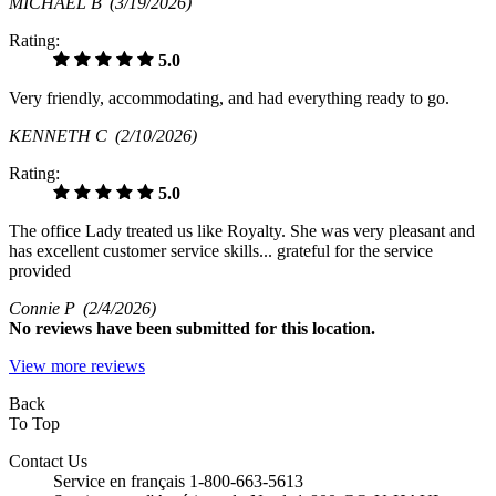
MICHAEL B
(3/19/2026)
Rating:
5.0
Very friendly, accommodating, and had everything ready to go.
KENNETH C
(2/10/2026)
Rating:
5.0
The office Lady treated us like Royalty. She was very pleasant and
has excellent customer service skills... grateful for the service
provided
Connie P
(2/4/2026)
No
reviews have been submitted for this location.
View more reviews
Back
To Top
Contact Us
Service en français 1-800-663-5613