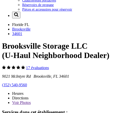
Chaufferettes portatives
Réservoirs de propane
Pièces et accessoires pour réservoir
Floride
FL
Brooksville
34601
Brooksville Storage LLC
(U-Haul Neighborhood Dealer)
17 évaluations
9021 McIntyre Rd Brooksville, FL 34601
(352) 540-9560
Heures
Directions
Voir
Photos
Services dans cet établissement :