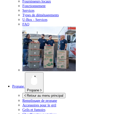
Fournisseurs locaux
Fonctionnement
Services
Types de déménagements
U-Box -
Services
FAQ
Propane
Propane
Retour au menu principal
Remplissage de propane
Accessoires pour le gril
Grils et fumoirs