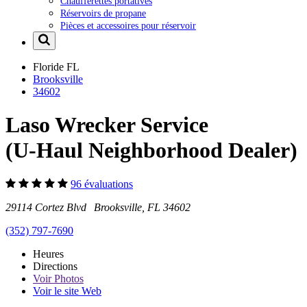
Chaufferettes portatives
Réservoirs de propane
Pièces et accessoires pour réservoir
Floride
FL
Brooksville
34602
Laso Wrecker Service
(U-Haul Neighborhood Dealer)
96 évaluations
29114 Cortez Blvd Brooksville, FL 34602
(352) 797-7690
Heures
Directions
Voir
Photos
Voir le site Web