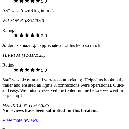
5.0
A/C wasn’t working in truck
WILSON P
(3/3/2026)
Rating:
5.0
Jordan is amazing. I appreciate all of his help so much
TERRI M
(12/11/2025)
Rating:
5.0
Staff was pleasant and very accommodating. Helped us hookup the
trailer and ensured all lights & connections were operational. Quick
and easy. We initially reserved the trailer on line before we went in
to pick up!
MAURICE N
(12/6/2025)
No
reviews have been submitted for this location.
View more reviews