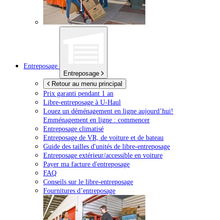
Entreposage
Entreposage
Retour au menu principal
Prix garanti pendant 1 an
Libre-entreposage à
U-Haul
Louez un déménagement en ligne aujourd’hui!
Emménagement en ligne : commencer
Entreposage climatisé
Entreposage de VR, de voiture et de bateau
Guide des tailles d'unités de libre-entreposage
Entreposage extérieur/accessible en voiture
Payer ma facture d'entreposage
FAQ
Conseils sur le libre-entreposage
Fournitures d’entreposage