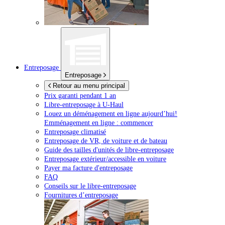
Entreposage
Entreposage
Retour au menu principal
Prix garanti pendant 1 an
Libre-entreposage à
U-Haul
Louez un déménagement en ligne aujourd’hui!
Emménagement en ligne : commencer
Entreposage climatisé
Entreposage de VR, de voiture et de bateau
Guide des tailles d'unités de libre-entreposage
Entreposage extérieur/accessible en voiture
Payer ma facture d'entreposage
FAQ
Conseils sur le libre-entreposage
Fournitures d’entreposage