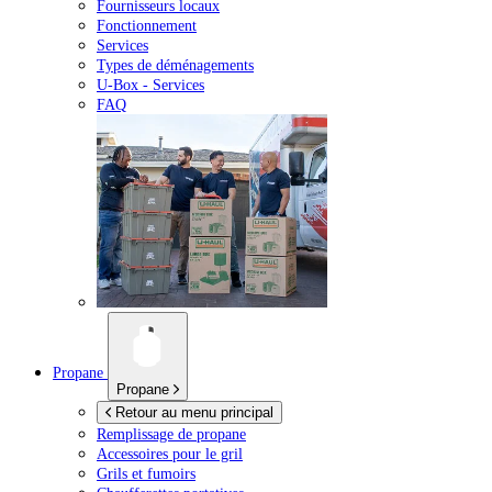
Fournisseurs locaux
Fonctionnement
Services
Types de déménagements
U-Box -
Services
FAQ
Propane
Propane
Retour au menu principal
Remplissage de propane
Accessoires pour le gril
Grils et fumoirs