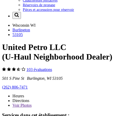
Chaufferettes portatives
Réservoirs de propane
Pièces et accessoires pour réservoir
Wisconsin
WI
Burlington
53105
United Petro LLC
(U-Haul Neighborhood Dealer)
103 évaluations
501 S Pine St Burlington, WI 53105
(262) 806-7471
Heures
Directions
Voir
Photos
Services dans cet établissement :