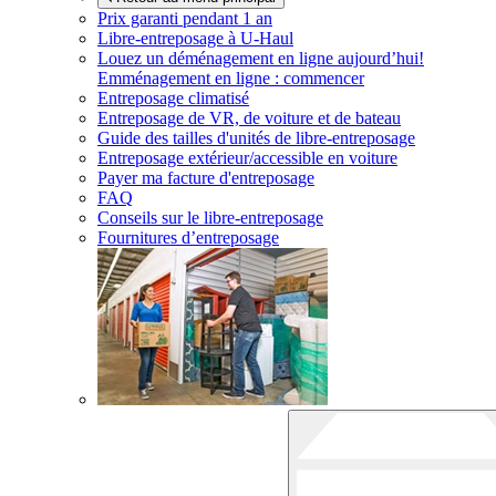
Prix garanti pendant 1 an
Libre-entreposage à
U-Haul
Louez un déménagement en ligne aujourd’hui!
Emménagement en ligne : commencer
Entreposage climatisé
Entreposage de VR, de voiture et de bateau
Guide des tailles d'unités de libre-entreposage
Entreposage extérieur/accessible en voiture
Payer ma facture d'entreposage
FAQ
Conseils sur le libre-entreposage
Fournitures d’entreposage