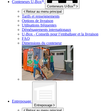
®
Conteneurs
U-Box
®
Conteneurs
U-Box
Retour au menu principal
Tarifs et renseignements
Options de livraison
Utilisations fréquentes
Déménagements internationaux
U-Box -
Conseils pour l’emballage et la livraison
FAQ
Dimensions du conteneur
Entreposage
Entreposage
Retour au menu principal