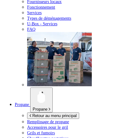
Fournisseurs locaux
Fonctionnement
Services
Types de déménagements
U-Box -
Services
FAQ
Propane
Propane
Retour au menu principal
Remplissage de propane
Accessoires pour le gril
Grils et fumoirs