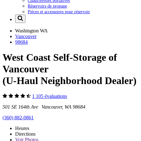
Chaufferettes portatives
Réservoirs de propane
Pièces et accessoires pour réservoir
Washington
WA
Vancouver
98684
West Coast Self-Storage of
Vancouver
(U-Haul Neighborhood Dealer)
1 105 évaluations
501 SE 164th Ave Vancouver, WA 98684
(360) 882-0861
Heures
Directions
Voir
Photos