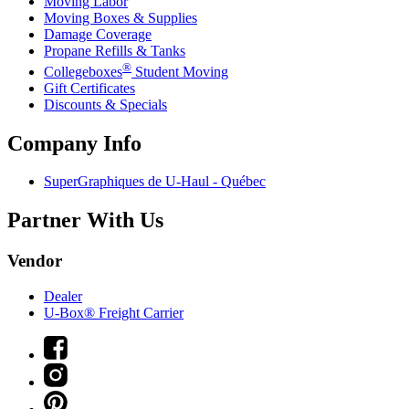
Moving Labor
Moving Boxes & Supplies
Damage Coverage
Propane Refills & Tanks
®
Collegeboxes
Student Moving
Gift Certificates
Discounts & Specials
Company Info
SuperGraphiques de
U-Haul
- Québec
Partner With Us
Vendor
Dealer
U-Box® Freight Carrier