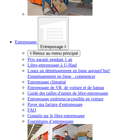
Entreposage
Entreposage
Retour au menu principal
Prix garanti pendant 1 an
Libre-entreposage à
U-Haul
Louez un déménagement en ligne aujourd’hui!
Emménagement en ligne : commencer
Entreposage climatisé
Entreposage de VR, de voiture et de bateau
Guide des tailles d'unités de libre-entreposage
Entreposage extérieur/accessible en voiture
Payer ma facture d'entreposage
FAQ
Conseils sur le libre-entreposage
Fournitures d’entreposage