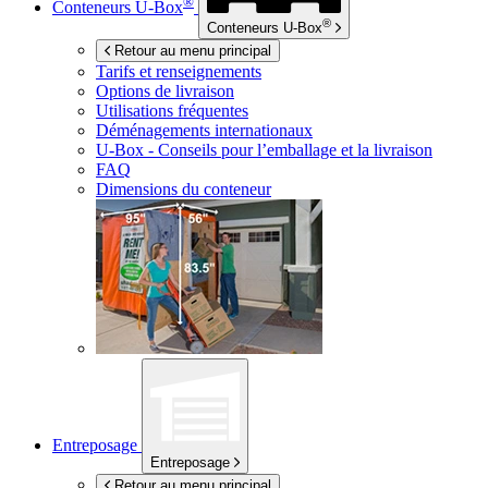
®
Conteneurs
U-Box
®
Conteneurs
U-Box
Retour au menu principal
Tarifs et renseignements
Options de livraison
Utilisations fréquentes
Déménagements internationaux
U-Box -
Conseils pour l’emballage et la livraison
FAQ
Dimensions du conteneur
Entreposage
Entreposage
Retour au menu principal