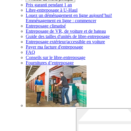
Prix garanti pendant 1 an
Libre-entreposage à
U-Haul
Louez un déménagement en ligne aujourd’hui!
Emménagement en ligne : commencer
Entreposage climatisé
Entreposage de VR, de voiture et de bateau
Guide des tailles d'unités de libre-entreposage
Entreposage extérieur/accessible en voiture
Payer ma facture d'entreposage
FAQ
Conseils sur le libre-entreposage
Fournitures d’entreposage