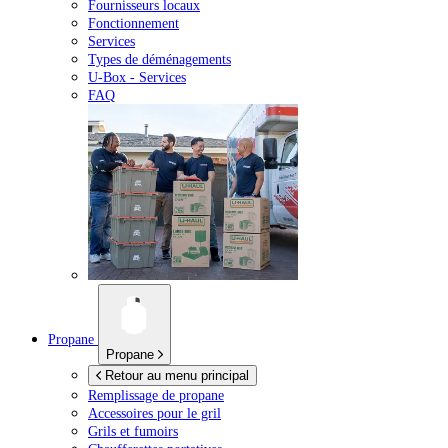
Fournisseurs locaux
Fonctionnement
Services
Types de déménagements
U-Box -
Services
FAQ
Propane
Propane
Retour au menu principal
Remplissage de propane
Accessoires pour le gril
Grils et fumoirs