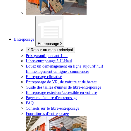
Entreposage
Entreposage
Retour au menu principal
Prix garanti pendant 1 an
Libre-entreposage à
U-Haul
Louez un déménagement en ligne aujourd’hui!
Emménagement en ligne : commencer
Entreposage climatisé
Entreposage de VR, de voiture et de bateau
Guide des tailles d'unités de libre-entreposage
Entreposage extérieur/accessible en voiture
Payer ma facture d'entreposage
FAQ
Conseils sur le libre-entreposage
Fournitures d’entreposage