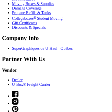
Moving Boxes & Supplies
Damage Coverage
Propane Refills & Tanks
®
Collegeboxes
Student Moving
Gift Certificates
Discounts & Specials
Company Info
SuperGraphiques de
U-Haul
- Québec
Partner With Us
Vendor
Dealer
U-Box® Freight Carrier