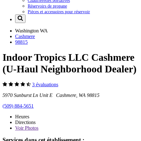
Chaufferettes portatives
Réservoirs de propane
Pièces et accessoires pour réservoir
Washington
WA
Cashmere
98815
Indoor Tropics LLC Cashmere
(U-Haul Neighborhood Dealer)
3 évaluations
5970 Sunburst Ln Unit E Cashmere, WA 98815
(509) 884-5651
Heures
Directions
Voir
Photos
Services dans cet établissement :