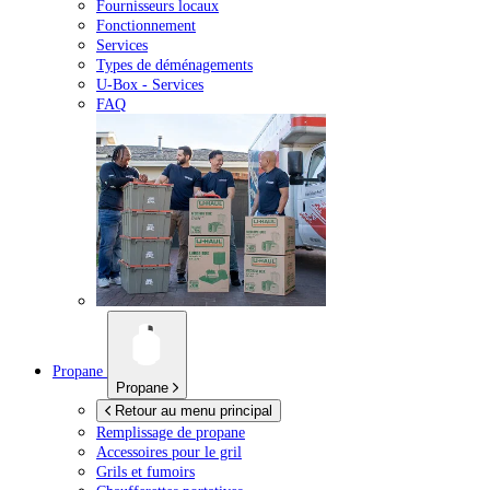
Fournisseurs locaux
Fonctionnement
Services
Types de déménagements
U-Box -
Services
FAQ
Propane
Propane
Retour au menu principal
Remplissage de propane
Accessoires pour le gril
Grils et fumoirs