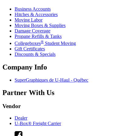
Business Accounts
Hitches & Accessories
Moving Labor
Moving Boxes & Supplies
Damage Coverage
Propane Refills & Tanks
®
Collegeboxes
Student Moving
Gift Certificates
Discounts & Specials
Company Info
SuperGraphiques de
U-Haul
- Québec
Partner With Us
Vendor
Dealer
U-Box® Freight Carrier