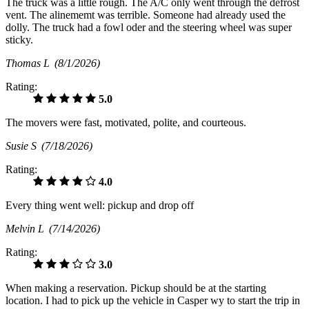
The truck was a little rough. The A/C only went through the defrost
vent. The alinememt was terrible. Someone had already used the
dolly. The truck had a fowl oder and the steering wheel was super
sticky.
Thomas L
(8/1/2026)
Rating:
5.0
The movers were fast, motivated, polite, and courteous.
Susie S
(7/18/2026)
Rating:
4.0
Every thing went well: pickup and drop off
Melvin L
(7/14/2026)
Rating:
3.0
When making a reservation. Pickup should be at the starting
location. I had to pick up the vehicle in Casper wy to start the trip in