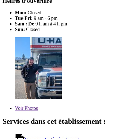
Heures d’ouverture
Mon:
Closed
Tue-Fri:
9 am - 6 pm
Sam : De
9 h am à 4 h pm
Sun:
Closed
Voir
Photos
Services dans cet établissement :