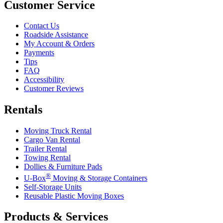
Customer Service
Contact Us
Roadside Assistance
My Account & Orders
Payments
Tips
FAQ
Accessibility
Customer Reviews
Rentals
Moving Truck Rental
Cargo Van Rental
Trailer Rental
Towing Rental
Dollies & Furniture Pads
®
U-Box
Moving & Storage Containers
Self-Storage Units
Reusable Plastic Moving Boxes
Products & Services