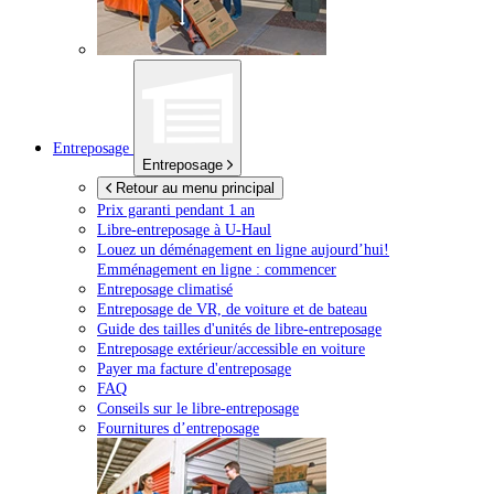
Entreposage
Entreposage
Retour au menu principal
Prix garanti pendant 1 an
Libre-entreposage à
U-Haul
Louez un déménagement en ligne aujourd’hui!
Emménagement en ligne : commencer
Entreposage climatisé
Entreposage de VR, de voiture et de bateau
Guide des tailles d'unités de libre-entreposage
Entreposage extérieur/accessible en voiture
Payer ma facture d'entreposage
FAQ
Conseils sur le libre-entreposage
Fournitures d’entreposage