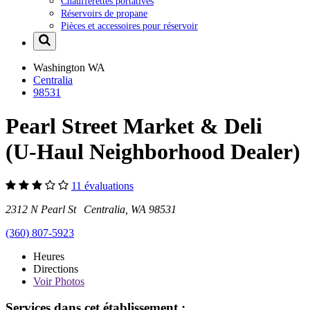
Chaufferettes portatives
Réservoirs de propane
Pièces et accessoires pour réservoir
Washington
WA
Centralia
98531
Pearl Street Market & Deli
(U-Haul Neighborhood Dealer)
11 évaluations
2312 N Pearl St Centralia, WA 98531
(360) 807-5923
Heures
Directions
Voir
Photos
Services dans cet établissement :