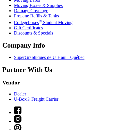
Moving Labor
Moving Boxes & Supplies
Damage Coverage
Propane Refills & Tanks
®
Collegeboxes
Student Moving
Gift Certificates
Discounts & Specials
Company Info
SuperGraphiques de
U-Haul
- Québec
Partner With Us
Vendor
Dealer
U-Box® Freight Carrier