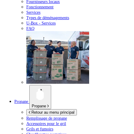
Fournisseurs locaux
Fonctionnement
Services
Types de déménagements
U-Box -
Services
FAQ
Propane
Propane
Retour au menu principal
Remplissage de propane
Accessoires pour le gril
Grils et fumoirs