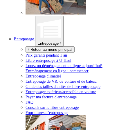
Entreposage
Entreposage
Retour au menu principal
Prix garanti pendant 1 an
Libre-entreposage à
U-Haul
Louez un déménagement en ligne aujourd’hui!
Emménagement en ligne : commencer
Entreposage climatisé
Entreposage de VR, de voiture et de bateau
Guide des tailles d'unités de libre-entreposage
Entreposage extérieur/accessible en voiture
Payer ma facture d'entreposage
FAQ
Conseils sur le libre-entreposage
Fournitures d’entreposage