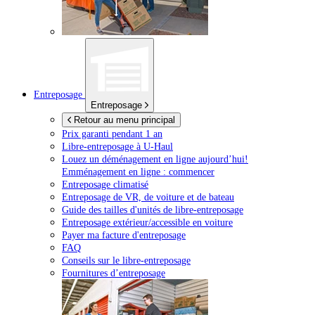
Entreposage
Entreposage
Retour au menu principal
Prix garanti pendant 1 an
Libre-entreposage à
U-Haul
Louez un déménagement en ligne aujourd’hui!
Emménagement en ligne : commencer
Entreposage climatisé
Entreposage de VR, de voiture et de bateau
Guide des tailles d'unités de libre-entreposage
Entreposage extérieur/accessible en voiture
Payer ma facture d'entreposage
FAQ
Conseils sur le libre-entreposage
Fournitures d’entreposage