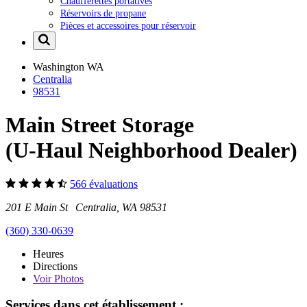
Chaufferettes portatives
Réservoirs de propane
Pièces et accessoires pour réservoir
Washington
WA
Centralia
98531
Main Street Storage
(U-Haul Neighborhood Dealer)
566 évaluations
201 E Main St Centralia, WA 98531
(360) 330-0639
Heures
Directions
Voir
Photos
Services dans cet établissement :