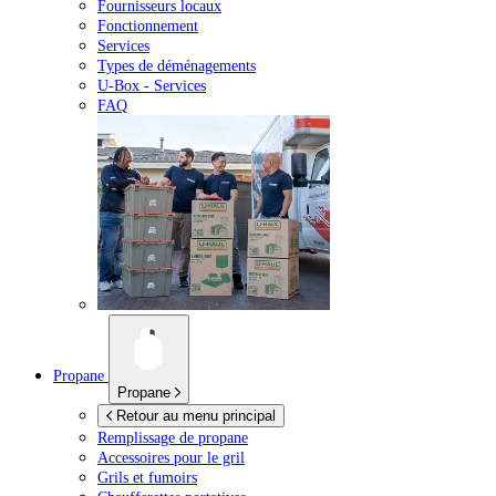
Fournisseurs locaux
Fonctionnement
Services
Types de déménagements
U-Box -
Services
FAQ
Propane
Propane
Retour au menu principal
Remplissage de propane
Accessoires pour le gril
Grils et fumoirs