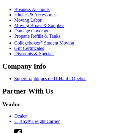
Business Accounts
Hitches & Accessories
Moving Labor
Moving Boxes & Supplies
Damage Coverage
Propane Refills & Tanks
®
Collegeboxes
Student Moving
Gift Certificates
Discounts & Specials
Company Info
SuperGraphiques de
U-Haul
- Québec
Partner With Us
Vendor
Dealer
U-Box® Freight Carrier