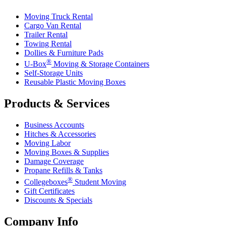
Moving Truck Rental
Cargo Van Rental
Trailer Rental
Towing Rental
Dollies & Furniture Pads
®
U-Box
Moving & Storage Containers
Self-Storage Units
Reusable Plastic Moving Boxes
Products & Services
Business Accounts
Hitches & Accessories
Moving Labor
Moving Boxes & Supplies
Damage Coverage
Propane Refills & Tanks
®
Collegeboxes
Student Moving
Gift Certificates
Discounts & Specials
Company Info