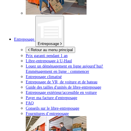
Entreposage
Entreposage
Retour au menu principal
Prix garanti pendant 1 an
Libre-entreposage à
U-Haul
Louez un déménagement en ligne aujourd’hui!
Emménagement en ligne : commencer
Entreposage climatisé
Entreposage de VR, de voiture et de bateau
Guide des tailles d'unités de libre-entreposage
Entreposage extérieur/accessible en voiture
Payer ma facture d'entreposage
FAQ
Conseils sur le libre-entreposage
Fournitures d’entreposage