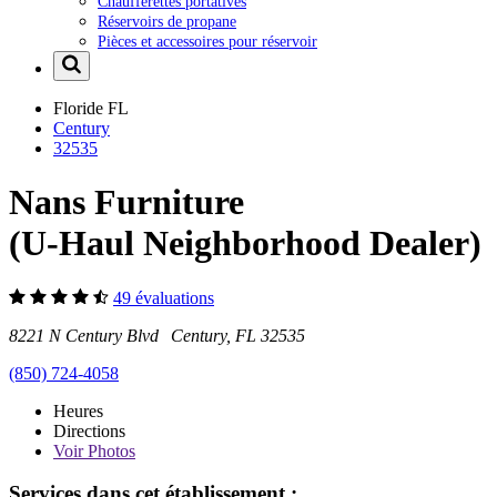
Chaufferettes portatives
Réservoirs de propane
Pièces et accessoires pour réservoir
Floride
FL
Century
32535
Nans Furniture
(U-Haul Neighborhood Dealer)
49 évaluations
8221 N Century Blvd Century, FL 32535
(850) 724-4058
Heures
Directions
Voir
Photos
Services dans cet établissement :