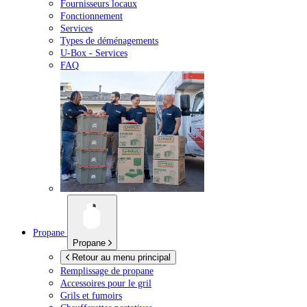
Fournisseurs locaux
Fonctionnement
Services
Types de déménagements
U-Box -
Services
FAQ
Propane
Propane
Retour au menu principal
Remplissage de propane
Accessoires pour le gril
Grils et fumoirs