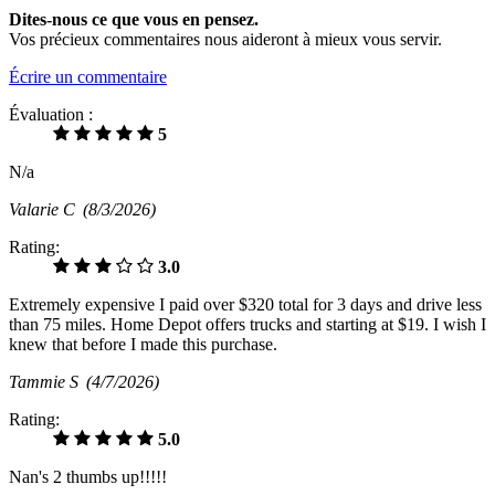
Dites-nous ce que vous en pensez.
Vos précieux commentaires nous aideront à mieux vous servir.
Écrire un commentaire
Évaluation :
5
N/a
Valarie C
(8/3/2026)
Rating:
3.0
Extremely expensive I paid over $320 total for 3 days and drive less
than 75 miles. Home Depot offers trucks and starting at $19. I wish I
knew that before I made this purchase.
Tammie S
(4/7/2026)
Rating:
5.0
Nan's 2 thumbs up!!!!!