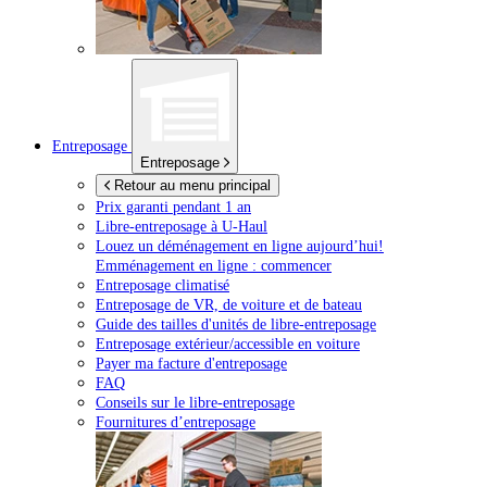
Entreposage
Entreposage
Retour au menu principal
Prix garanti pendant 1 an
Libre-entreposage à
U-Haul
Louez un déménagement en ligne aujourd’hui!
Emménagement en ligne : commencer
Entreposage climatisé
Entreposage de VR, de voiture et de bateau
Guide des tailles d'unités de libre-entreposage
Entreposage extérieur/accessible en voiture
Payer ma facture d'entreposage
FAQ
Conseils sur le libre-entreposage
Fournitures d’entreposage