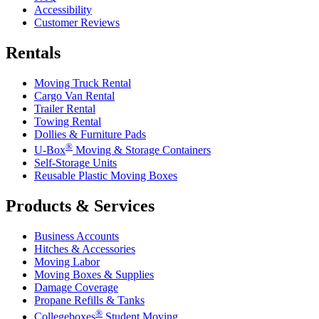
Accessibility
Customer Reviews
Rentals
Moving Truck Rental
Cargo Van Rental
Trailer Rental
Towing Rental
Dollies & Furniture Pads
®
U-Box
Moving & Storage Containers
Self-Storage Units
Reusable Plastic Moving Boxes
Products & Services
Business Accounts
Hitches & Accessories
Moving Labor
Moving Boxes & Supplies
Damage Coverage
Propane Refills & Tanks
®
Collegeboxes
Student Moving