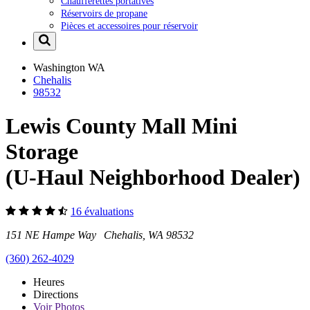
Chaufferettes portatives
Réservoirs de propane
Pièces et accessoires pour réservoir
Washington
WA
Chehalis
98532
Lewis County Mall Mini
Storage
(U-Haul Neighborhood Dealer)
16 évaluations
151 NE Hampe Way Chehalis, WA 98532
(360) 262-4029
Heures
Directions
Voir
Photos