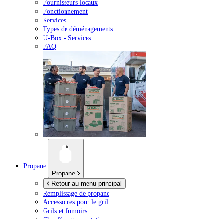
Fournisseurs locaux
Fonctionnement
Services
Types de déménagements
U-Box -
Services
FAQ
Propane
Propane
Retour au menu principal
Remplissage de propane
Accessoires pour le gril
Grils et fumoirs