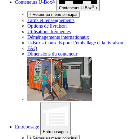
®
Conteneurs
U-Box
®
Conteneurs
U-Box
Retour au menu principal
Tarifs et renseignements
Options de livraison
Utilisations fréquentes
Déménagements internationaux
U-Box -
Conseils pour l’emballage et la livraison
FAQ
Dimensions du conteneur
Entreposage
Entreposage
Retour au menu principal