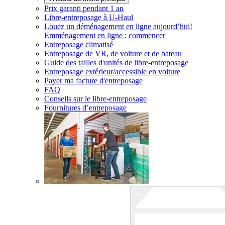
Prix garanti pendant 1 an
Libre-entreposage à
U-Haul
Louez un déménagement en ligne aujourd’hui!
Emménagement en ligne : commencer
Entreposage climatisé
Entreposage de VR, de voiture et de bateau
Guide des tailles d'unités de libre-entreposage
Entreposage extérieur/accessible en voiture
Payer ma facture d'entreposage
FAQ
Conseils sur le libre-entreposage
Fournitures d’entreposage