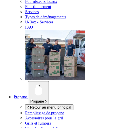
Fournisseurs locaux
Fonctionnement
Services
Types de déménagements
U-Box -
Services
FAQ
Propane
Propane
Retour au menu principal
Remplissage de propane
Accessoires pour le gril
Grils et fumoirs