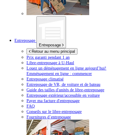
Entreposage
Entreposage
Retour au menu principal
Prix garanti pendant 1 an
Libre-entreposage à
U-Haul
Louez un déménagement en ligne aujourd’hui!
Emménagement en ligne : commencer
Entreposage climatisé
Entreposage de VR, de voiture et de bateau
Guide des tailles d'unités de libre-entreposage
Entreposage extérieur/accessible en voiture
Payer ma facture d'entreposage
FAQ
Conseils sur le libre-entreposage
Fournitures d’entreposage