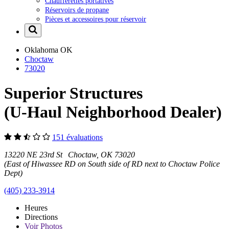
Chaufferettes portatives
Réservoirs de propane
Pièces et accessoires pour réservoir
Oklahoma
OK
Choctaw
73020
Superior Structures
(U-Haul Neighborhood Dealer)
151 évaluations
13220 NE 23rd St Choctaw, OK 73020
(East of Hiwassee RD on South side of RD next to Choctaw Police
Dept)
(405) 233-3914
Heures
Directions
Voir
Photos