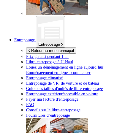
Entreposage
Entreposage
Retour au menu principal
Prix garanti pendant 1 an
Libre-entreposage à
U-Haul
Louez un déménagement en ligne aujourd’hui!
Emménagement en ligne : commencer
Entreposage climatisé
Entreposage de VR, de voiture et de bateau
Guide des tailles d'unités de libre-entreposage
Entreposage extérieur/accessible en voiture
Payer ma facture d'entreposage
FAQ
Conseils sur le libre-entreposage
Fournitures d’entreposage