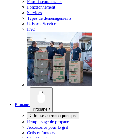
Fournisseurs locaux
Fonctionnement
Services
Types de déménagements
U-Box -
Services
FAQ
Propane
Propane
Retour au menu principal
Remplissage de propane
Accessoires pour le gril
Grils et fumoirs