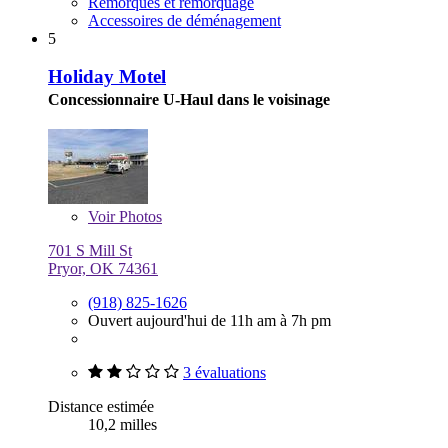
Remorques et remorquage
Accessoires de déménagement
5
Holiday Motel
Concessionnaire U-Haul dans le voisinage
Voir
Photos
701 S Mill St
Pryor, OK 74361
(918) 825-1626
Ouvert aujourd'hui de 11h am à 7h pm
3 évaluations
Distance estimée
10,2 milles