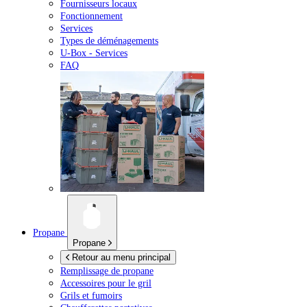
Fournisseurs locaux
Fonctionnement
Services
Types de déménagements
U-Box -
Services
FAQ
Propane
Propane
Retour au menu principal
Remplissage de propane
Accessoires pour le gril
Grils et fumoirs