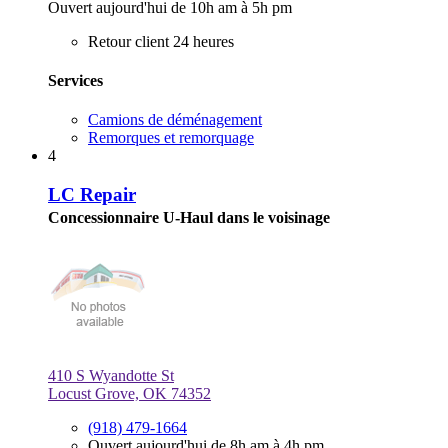
Ouvert aujourd'hui de 10h am à 5h pm
Retour client 24 heures
Services
Camions de déménagement
Remorques et remorquage
4
LC Repair
Concessionnaire U-Haul dans le voisinage
410 S Wyandotte St
Locust Grove, OK 74352
(918) 479-1664
Ouvert aujourd'hui de 8h am à 4h pm