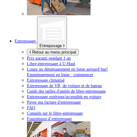
Entreposage
Entreposage
Retour au menu principal
Prix garanti pendant 1 an
Libre-entreposage à
U-Haul
Louez un déménagement en ligne aujourd’hui!
Emménagement en ligne : commencer
Entreposage climatisé
Entreposage de VR, de voiture et de bateau
Guide des tailles d'unités de libre-entreposage
Entreposage extérieur/accessible en voiture
Payer ma facture d'entreposage
FAQ
Conseils sur le libre-entreposage
Fournitures d’entreposage