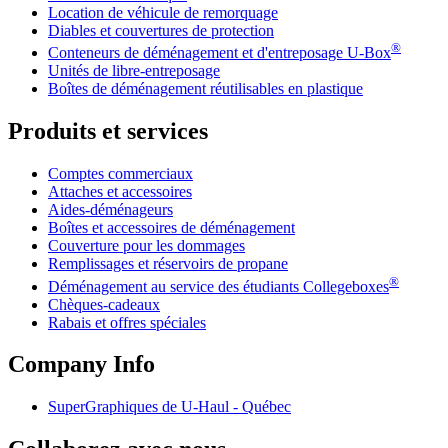
Location de véhicule de remorquage
Diables et couvertures de protection
®
Conteneurs de déménagement et d'entreposage
U-Box
Unités de libre-entreposage
Boîtes de déménagement réutilisables en plastique
Produits et services
Comptes commerciaux
Attaches et accessoires
Aides-déménageurs
Boîtes et accessoires de déménagement
Couverture pour les dommages
Remplissages et réservoirs de propane
®
Déménagement au service des étudiants Collegeboxes
Chèques-cadeaux
Rabais et offres spéciales
Company Info
SuperGraphiques de
U-Haul
- Québec