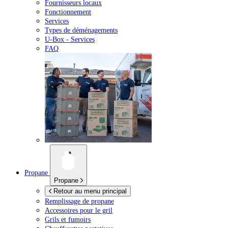
Fournisseurs locaux
Fonctionnement
Services
Types de déménagements
U-Box -
Services
FAQ
Propane
Propane
Retour au menu principal
Remplissage de propane
Accessoires pour le gril
Grils et fumoirs