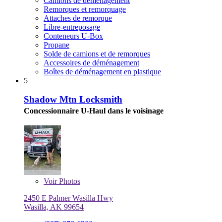
Camions de déménagement
Remorques et remorquage
Attaches de remorque
Libre-entreposage
Conteneurs U-Box
Propane
Solde de camions et de remorques
Accessoires de déménagement
Boîtes de déménagement en plastique
5
Shadow Mtn Locksmith
Concessionnaire U-Haul dans le voisinage
Voir
Photos
2450 E Palmer Wasilla Hwy
Wasilla, AK 99654