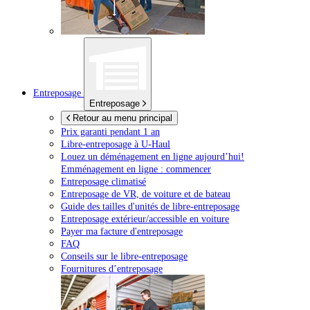
Entreposage
Entreposage
Retour au menu principal
Prix garanti pendant 1 an
Libre-entreposage à
U-Haul
Louez un déménagement en ligne aujourd’hui!
Emménagement en ligne : commencer
Entreposage climatisé
Entreposage de VR, de voiture et de bateau
Guide des tailles d'unités de libre-entreposage
Entreposage extérieur/accessible en voiture
Payer ma facture d'entreposage
FAQ
Conseils sur le libre-entreposage
Fournitures d’entreposage