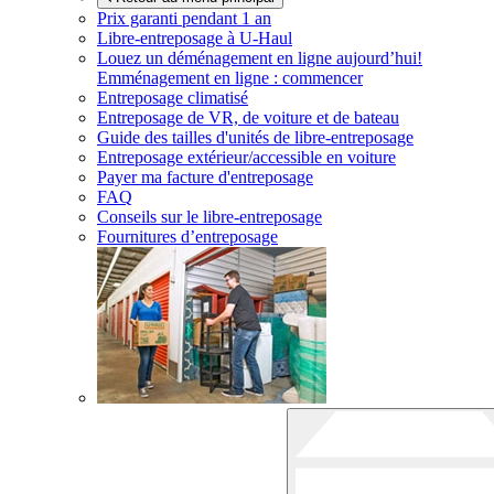
Prix garanti pendant 1 an
Libre-entreposage à
U-Haul
Louez un déménagement en ligne aujourd’hui!
Emménagement en ligne : commencer
Entreposage climatisé
Entreposage de VR, de voiture et de bateau
Guide des tailles d'unités de libre-entreposage
Entreposage extérieur/accessible en voiture
Payer ma facture d'entreposage
FAQ
Conseils sur le libre-entreposage
Fournitures d’entreposage