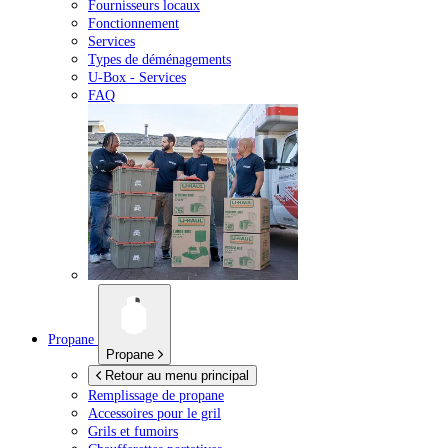
Fournisseurs locaux
Fonctionnement
Services
Types de déménagements
U-Box -
Services
FAQ
Propane
Propane
Retour au menu principal
Remplissage de propane
Accessoires pour le gril
Grils et fumoirs