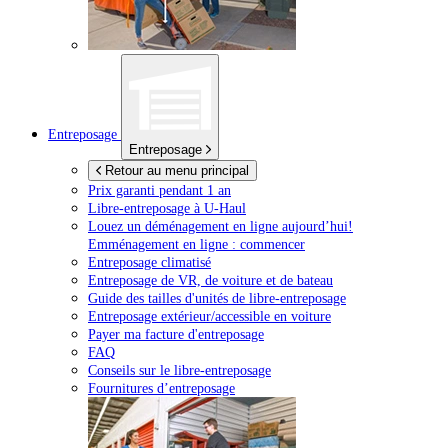
Entreposage
Entreposage
Retour au menu principal
Prix garanti pendant 1 an
Libre-entreposage à
U-Haul
Louez un déménagement en ligne aujourd’hui!
Emménagement en ligne : commencer
Entreposage climatisé
Entreposage de VR, de voiture et de bateau
Guide des tailles d'unités de libre-entreposage
Entreposage extérieur/accessible en voiture
Payer ma facture d'entreposage
FAQ
Conseils sur le libre-entreposage
Fournitures d’entreposage