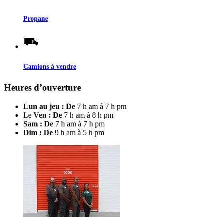
Propane
Camions à vendre
Heures d’ouverture
Lun au jeu : De
7 h am à 7 h pm
Le
Ven : De
7 h am à 8 h pm
Sam : De
7 h am à 7 h pm
Dim : De
9 h am à 5 h pm