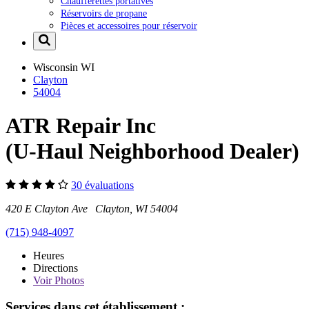
Chaufferettes portatives
Réservoirs de propane
Pièces et accessoires pour réservoir
Wisconsin
WI
Clayton
54004
ATR Repair Inc
(U-Haul Neighborhood Dealer)
30 évaluations
420 E Clayton Ave Clayton, WI 54004
(715) 948-4097
Heures
Directions
Voir
Photos
Services dans cet établissement :