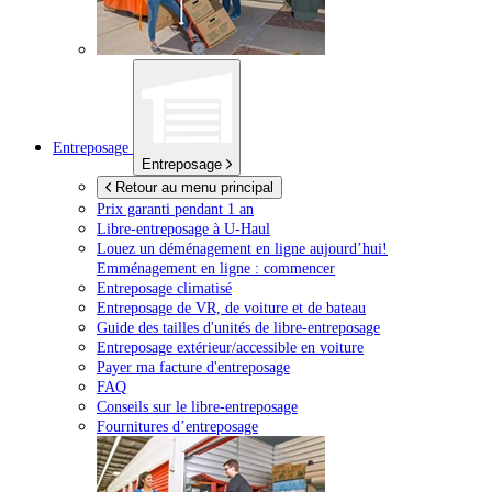
Entreposage
Entreposage
Retour au menu principal
Prix garanti pendant 1 an
Libre-entreposage à
U-Haul
Louez un déménagement en ligne aujourd’hui!
Emménagement en ligne : commencer
Entreposage climatisé
Entreposage de VR, de voiture et de bateau
Guide des tailles d'unités de libre-entreposage
Entreposage extérieur/accessible en voiture
Payer ma facture d'entreposage
FAQ
Conseils sur le libre-entreposage
Fournitures d’entreposage