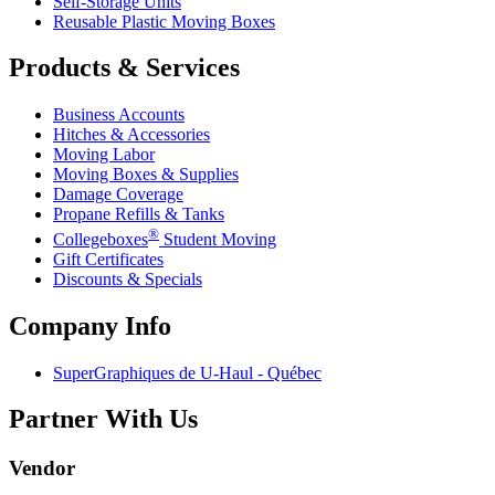
Self-Storage Units
Reusable Plastic Moving Boxes
Products & Services
Business Accounts
Hitches & Accessories
Moving Labor
Moving Boxes & Supplies
Damage Coverage
Propane Refills & Tanks
®
Collegeboxes
Student Moving
Gift Certificates
Discounts & Specials
Company Info
SuperGraphiques de
U-Haul
- Québec
Partner With Us
Vendor