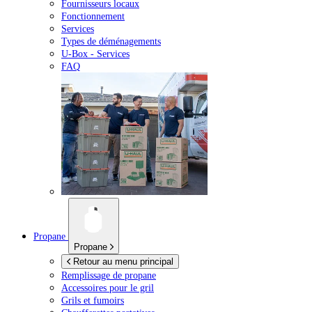
Fournisseurs locaux
Fonctionnement
Services
Types de déménagements
U-Box -
Services
FAQ
Propane
Propane
Retour au menu principal
Remplissage de propane
Accessoires pour le gril
Grils et fumoirs