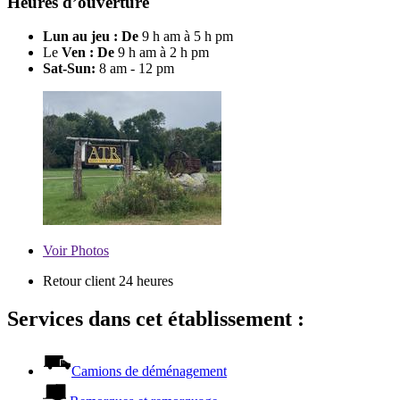
Heures d’ouverture
Lun au jeu : De
9 h am à 5 h pm
Le
Ven : De
9 h am à 2 h pm
Sat-Sun:
8 am - 12 pm
Voir
Photos
Retour client 24 heures
Services dans cet établissement :
Camions de déménagement