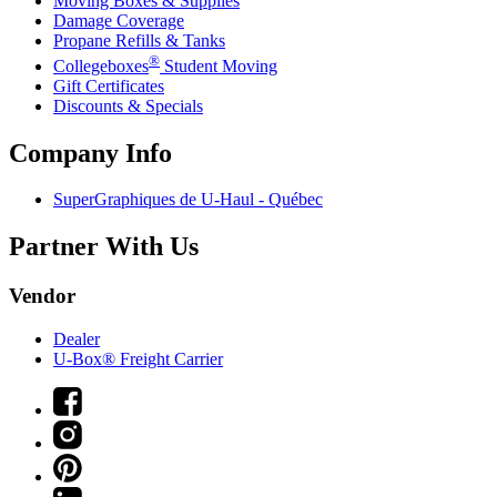
Moving Boxes & Supplies
Damage Coverage
Propane Refills & Tanks
®
Collegeboxes
Student Moving
Gift Certificates
Discounts & Specials
Company Info
SuperGraphiques de
U-Haul
- Québec
Partner With Us
Vendor
Dealer
U-Box® Freight Carrier