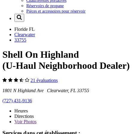
Chaufferettes portatives
Réservoirs de propane
Pièces et accessoires pour réservoir
Floride
FL
Clearwater
33755
Shell On Highland
(U-Haul Neighborhood Dealer)
21 évaluations
1801 N Highland Ave Clearwater, FL 33755
(727) 431-9136
Heures
Directions
Voir
Photos
Services dans cet établissement :