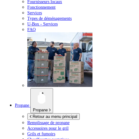
Fournisseurs locaux
Fonctionnement
Services
Types de déménagements
U-Box -
Services
FAQ
Propane
Propane
Retour au menu principal
Remplissage de propane
Accessoires pour le gril
Grils et fumoirs