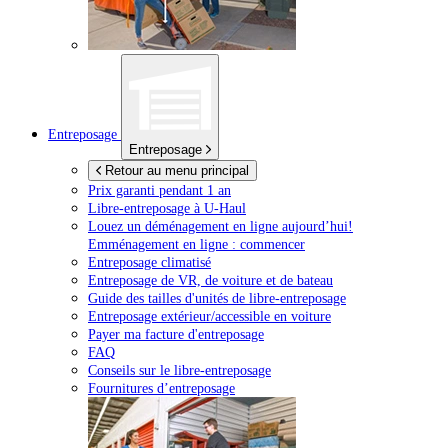
Entreposage
Entreposage
Retour au menu principal
Prix garanti pendant 1 an
Libre-entreposage à
U-Haul
Louez un déménagement en ligne aujourd’hui!
Emménagement en ligne : commencer
Entreposage climatisé
Entreposage de VR, de voiture et de bateau
Guide des tailles d'unités de libre-entreposage
Entreposage extérieur/accessible en voiture
Payer ma facture d'entreposage
FAQ
Conseils sur le libre-entreposage
Fournitures d’entreposage