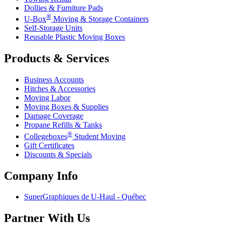
Dollies & Furniture Pads
®
U-Box
Moving & Storage Containers
Self-Storage Units
Reusable Plastic Moving Boxes
Products & Services
Business Accounts
Hitches & Accessories
Moving Labor
Moving Boxes & Supplies
Damage Coverage
Propane Refills & Tanks
®
Collegeboxes
Student Moving
Gift Certificates
Discounts & Specials
Company Info
SuperGraphiques de
U-Haul
- Québec
Partner With Us