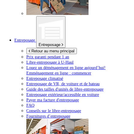
Entreposage
Entreposage
Retour au menu principal
Prix garanti pendant 1 an
Libre-entreposage à
U-Haul
Louez un déménagement en ligne aujourd’hui!
Emménagement en ligne : commencer
Entreposage climatisé
Entreposage de VR, de voiture et de bateau
Guide des tailles d'unités de libre-entreposage
Entreposage extérieur/accessible en voiture
Payer ma facture d'entreposage
FAQ
Conseils sur le libre-entreposage
Fournitures d’entreposage