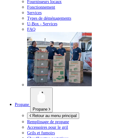
Fournisseurs locaux
Fonctionnement
Services
Types de déménagements
U-Box -
Services
FAQ
Propane
Propane
Retour au menu principal
Remplissage de propane
Accessoires pour le gril
Grils et fumoirs