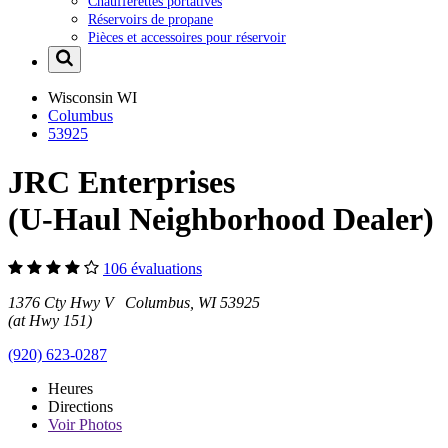
Chaufferettes portatives
Réservoirs de propane
Pièces et accessoires pour réservoir
Wisconsin
WI
Columbus
53925
JRC Enterprises
(U-Haul Neighborhood Dealer)
106 évaluations
1376 Cty Hwy V Columbus, WI 53925
(at Hwy 151)
(920) 623-0287
Heures
Directions
Voir
Photos