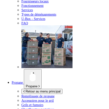
Fournisseurs locaux
Fonctionnement
Services
Types de déménagements
U-Box -
Services
FAQ
Propane
Propane
Retour au menu principal
Remplissage de propane
Accessoires pour le gril
Grils et fumoirs