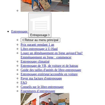
Entreposage
Entreposage
Retour au menu principal
Prix garanti pendant 1 an
Libre-entreposage à
U-Haul
Louez un déménagement en ligne aujourd’hui!
Emménagement en ligne : commencer
Entreposage climatisé
Entreposage de VR, de voiture et de bateau
Guide des tailles d'unités de libre-entreposage
Entreposage extérieur/accessible en voiture
Payer ma facture d'entreposage
FAQ
Conseils sur le libre-entreposage
Fournitures d’entreposage